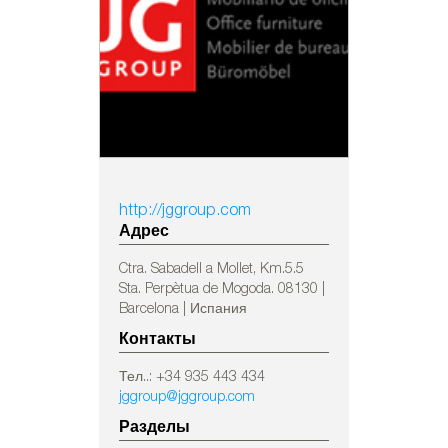
http://jggroup.com
Адрес
Ctra. Sabadell a Mollet, Km.5.5
Sta. Perpètua de Mogoda. 08130 |
Barcelona | Испания
Контакты
Тел..: +34 935 443 434
jggroup@jggroup.com
Разделы