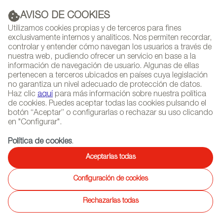
AVISO DE COOKIES
PUBLICIDAD
Utilizamos cookies propias y de terceros para fines
exclusivamente internos y analíticos. Nos permiten recordar,
controlar y entender cómo navegan los usuarios a través de
nuestra web, pudiendo ofrecer un servicio en base a la
información de navegación de usuario. Algunas de ellas
(+34) 913 497 100 |
pertenecen a terceros ubicados en países cuya legislación
no garantiza un nivel adecuado de protección de datos.
Haz clic
aquí
para más información sobre nuestra política
de cookies. Puedes aceptar todas las cookies pulsando el
botón “Aceptar” o configurarlas o rechazar su uso clicando
NEWSLETTER
Selecciona
Busc
en "Configurar".
AGENDA
idioma
Política de cookies
.
Aceptarlas todas
Configuración de cookies
Rechazarlas todas