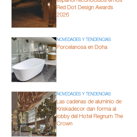
español reconocidos en los
Red Dot Design Awards
2026
NOVEDADES Y TENDENCIAS
Porcelanosa en Doha
NOVEDADES Y TENDENCIAS
Las cadenas de aluminio de
Kriskadecor dan forma al
lobby del Hotel Regnum The
Crown