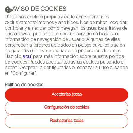
AVISO DE COOKIES
PUBLICIDAD
Utilizamos cookies propias y de terceros para fines
exclusivamente internos y analíticos. Nos permiten recordar,
controlar y entender cómo navegan los usuarios a través de
nuestra web, pudiendo ofrecer un servicio en base a la
información de navegación de usuario. Algunas de ellas
(+34) 913 497 100 |
pertenecen a terceros ubicados en países cuya legislación
no garantiza un nivel adecuado de protección de datos.
Haz clic
aquí
para más información sobre nuestra política
de cookies. Puedes aceptar todas las cookies pulsando el
botón “Aceptar” o configurarlas o rechazar su uso clicando
NEWSLETTER
Selecciona
Busc
en "Configurar".
AGENDA
idioma
Política de cookies
.
INICIO
PROYECTOS
Aceptarlas todas
Proyectos
Configuración de cookies
Rechazarlas todas