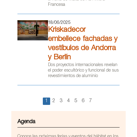
Francesa
18/06/2025
Kriskadecor
embellece fachadas y
vestíbulos de Andorra
y Berlín
Dos proyectos internacionales revelan
el poder escultórico y funcional de sus
revestimientos de aluminio
1
2
3
4
5
6
7
Agenda
Conoce las próximas ferias y eventos del hábitat en los