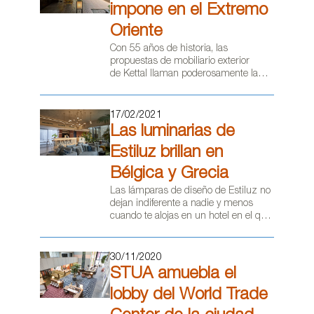
impone en el Extremo
Oriente
Con 55 años de historia, las
propuestas de mobiliario exterior
de Kettal llaman poderosamente la
atención por su diseño e innovación.
El “Kettal Living” atrae a numerosos
prescriptores internacionales que
17/02/2021
seleccionan sus piezas, creadas por
Las luminarias de
reconocidos diseñadores de prestigio
mundial, para sus proyectos más
Estiluz brillan en
exclusivos de hostelería y
Bélgica y Grecia
restauración. Viajamos a tres países
del Lejano Oriente y os descubrimos
Las lámparas de diseño de Estiluz no
sus últimos proyectos de 2020 y
dejan indiferente a nadie y menos
2021.
cuando te alojas en un hotel en el que
buscas comodidad y diseño. Sus
últimos proyectos en hoteles en
Bélgica y Grecia son un buen ejemplo
30/11/2020
de ello.
STUA amuebla el
lobby del World Trade