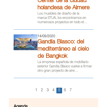
Center de la ciudad
holandesa de Almere
Los muebles de diseño de la
marca STUA, los encontramos en
numerosos proyectos en todo el
mundo. Una de las últimas
instalaciones es el lobby del World
Trade Center, un rascacielos de 120
14/09/2020
metros de altura situado en el centro
Gandía Blasco: del
de la localidad holandesa de Almere,
que ofrece trenes directos al centro de
mediterráneo al cielo
Amsterdam y al aeropuerto
de Bangkok
internacional de Schiphol.
La empresa española de mobiliario
exterior Gandía Blasco vuelve a firmar
otro gran proyecto de aire
mediterráneo fuera de las fronteras
españolas: mediante su estilo único y
su cuidado de los diseños, ha
equipado la azotea del edificio de
1
2
3
4
5
6
7
apartamentos LH The Bangkok
Thonglor de la capital tailandesa, en el
que sobresale su fachada envolvente
de vidrio.
Agenda