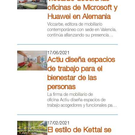
oficinas de Microsoft y
Huawei en Alemania
Viccarbe, editora de mobiliario
contemporáneo con sede en Valencia,
filtrar
continúa afianzando su presencia
internacional con la participación con
piezas de diseño en el
amueblamiento de grandes empresas
17/06/2021
tecnológicas en Alemania como
Actiu diseña espacios
Microsoft y Huawei.
de trabajo para el
bienestar de las
personas
La firma de mobiliario de
oficina Actiu diseña espacios de
trabajo acogedores y funcionales para
el bienestar de las personas. Un
ejemplo de ello son sus últimos
proyectos en Francia, Austria y
17/02/2021
Estonia.
El estilo de Kettal se