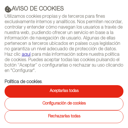
AVISO DE COOKIES
PUBLICIDAD
Utilizamos cookies propias y de terceros para fines
exclusivamente internos y analíticos. Nos permiten recordar,
controlar y entender cómo navegan los usuarios a través de
nuestra web, pudiendo ofrecer un servicio en base a la
información de navegación de usuario. Algunas de ellas
(+34) 913 497 100 |
pertenecen a terceros ubicados en países cuya legislación
no garantiza un nivel adecuado de protección de datos.
Haz clic
aquí
para más información sobre nuestra política
de cookies. Puedes aceptar todas las cookies pulsando el
botón “Aceptar” o configurarlas o rechazar su uso clicando
NEWSLETTER
Selecciona
Busc
en "Configurar".
AGENDA
idioma
Política de cookies
.
INICIO
PROYECTOS
Aceptarlas todas
Proyectos
Configuración de cookies
Rechazarlas todas