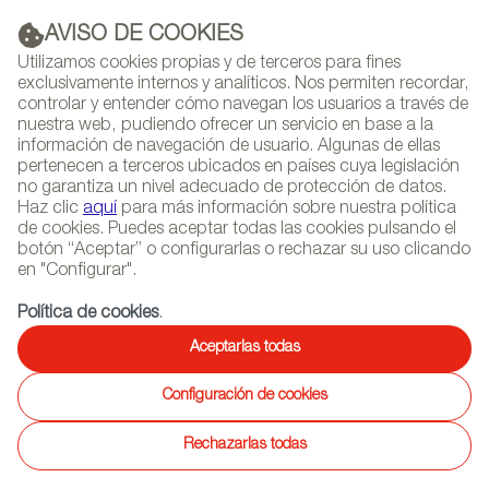
AVISO DE COOKIES
PUBLICIDAD
Utilizamos cookies propias y de terceros para fines
exclusivamente internos y analíticos. Nos permiten recordar,
controlar y entender cómo navegan los usuarios a través de
nuestra web, pudiendo ofrecer un servicio en base a la
información de navegación de usuario. Algunas de ellas
(+34) 913 497 100 |
pertenecen a terceros ubicados en países cuya legislación
no garantiza un nivel adecuado de protección de datos.
Haz clic
aquí
para más información sobre nuestra política
de cookies. Puedes aceptar todas las cookies pulsando el
botón “Aceptar” o configurarlas o rechazar su uso clicando
NEWSLETTER
Selecciona
Busc
en "Configurar".
AGENDA
idioma
Política de cookies
.
INICIO
REPORTAJES
ENTREVISTAS DE DISEÑADORES
Aceptarlas todas
Entrevistas de diseñadores
Configuración de cookies
Rechazarlas todas