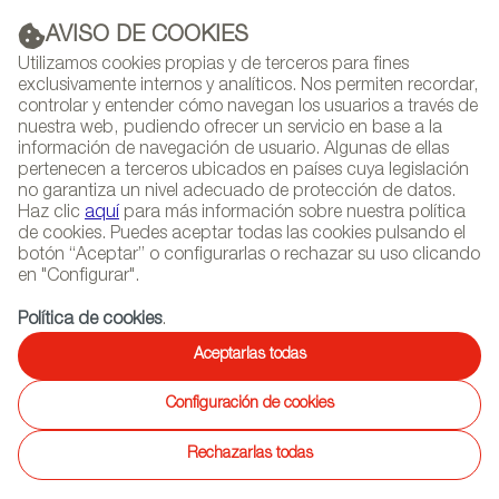
AVISO DE COOKIES
PUBLICIDAD
Utilizamos cookies propias y de terceros para fines
exclusivamente internos y analíticos. Nos permiten recordar,
controlar y entender cómo navegan los usuarios a través de
nuestra web, pudiendo ofrecer un servicio en base a la
información de navegación de usuario. Algunas de ellas
(+34) 913 497 100 |
pertenecen a terceros ubicados en países cuya legislación
no garantiza un nivel adecuado de protección de datos.
Haz clic
aquí
para más información sobre nuestra política
de cookies. Puedes aceptar todas las cookies pulsando el
botón “Aceptar” o configurarlas o rechazar su uso clicando
NEWSLETTER
Selecciona
Busc
en "Configurar".
AGENDA
idioma
Política de cookies
.
INICIO
REPORTAJES
REPORTAJES DE EMPRESAS Y MARCAS
Aceptarlas todas
Reportajes de empresas y
Configuración de cookies
marcas
Rechazarlas todas