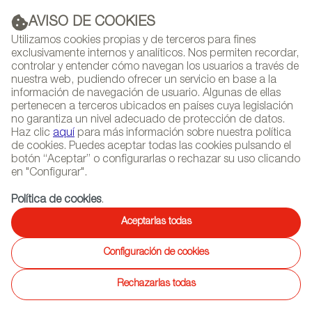
AVISO DE COOKIES
PUBLICIDAD
Utilizamos cookies propias y de terceros para fines
exclusivamente internos y analíticos. Nos permiten recordar,
controlar y entender cómo navegan los usuarios a través de
nuestra web, pudiendo ofrecer un servicio en base a la
información de navegación de usuario. Algunas de ellas
(+34) 913 497 100 |
pertenecen a terceros ubicados en países cuya legislación
no garantiza un nivel adecuado de protección de datos.
Haz clic
aquí
para más información sobre nuestra política
de cookies. Puedes aceptar todas las cookies pulsando el
botón “Aceptar” o configurarlas o rechazar su uso clicando
NEWSLETTER
Selecciona
Busc
en "Configurar".
AGENDA
idioma
Política de cookies
.
INICIO
Aceptarlas todas
Vídeos
Configuración de cookies
Rechazarlas todas