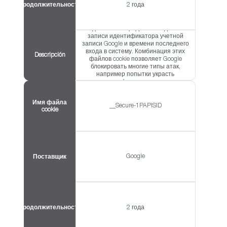
Продолжительность
2 года
Содержит зашифрованные и
подписанные цифровой подписью
записи идентификатора учетной
записи Google и времени последнего
входа в систему. Комбинация этих
Descripción
файлов cookie позволяет Google
блокировать многие типы атак,
например попытки украсть
содержимое форм, отправленных в
сервисы Google.
Имя файла
__Secure-1PAPISID
cookie
Google
Поставщик
Продолжительность
2 года