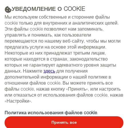
УВЕДОМЛЕНИЕ О COOKIE
РЕКЛАМА
Мы используем собственные и сторонние файлы
cookie только для внутренних и аналитических целей.
Эти файлы cookie позволяют нам запоминать,
управлять и понимать, как пользователи
(+34) 913 497 100 |
перемещаются по нашему веб-сайту, чтобы мы могли
предлагать услуги на основе этой информации.
Некоторые из них принадлежат третьим лицам,
которые находятся в странах, законодательство
которых не гарантирует адекватного уровня защиты
NEWSLETTER
Select
Sear
данных. Нажмите
здесь
для получения
СОБЫТИЯ
language
дополнительной информации о нашей политике в
отношении файлов cookie. Вы можете принять все
ГЛАВНАЯ
ПОЛИТИКА В ОТНОШЕНИИ ФАЙЛОВ COOKIE
файлы cookie, нажав кнопку «Принять», или настроить
или отказаться от использования файлов cookie, нажав
«Настройки».
Политика в отношении
Политика использования файлов cookie
.
файлов cookie
Принять все