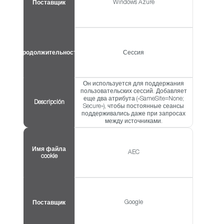
Windows Azure
Поставщик
Продолжительность
Сессия
Он используется для поддержания
пользовательских сессий. Добавляет
еще два атрибута («SameSite=None;
Descripción
Secure»), чтобы постоянные сеансы
поддерживались даже при запросах
между источниками.
Имя файла
AEC
cookie
Google
Поставщик