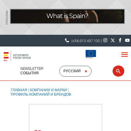
РЕКЛАМА
(+34) 913 497 100 |
NEWSLETTER
Select
Sear
СОБЫТИЯ
language
ГЛАВНАЯ
КОМПАНИИ И МАРКИ
ПРОФИЛЬ КОМПАНИЙ И БРЕНДОВ