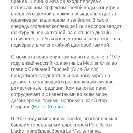
бренда. В линию Albaida входит посуда с
потрясающим эффектом «белой воды» изнутри и
внешней отделкой в ярких, насыщенных цветах
(оранжевом, малиновом и зелёном). В свою
очередь столовая коллекция Linux воспроизводит
фактуру льняных тканей, за счёт чего дизайн
отличается особым изяществом и элегантностью,
подчёркнутыми спокойной цветовой гаммой.
С момента появления компании на рынке в 1975
году дизайнерский коллектив La Mediterránea во
главе с Сильвией Гарсией (Silvia García)
продолжает следовать выбранному курсу на
дизайн, сохраняющий и развивающий лучшие
A
ремесленные традиции. Компания активно
сотрудничает и с известными во всём мире
дизайнерами, такими, например, как Эктор
Серрано (
Héctor Serrano
).
В 2009 году компания Valcapital, возглавляемая
бывшим генеральным директором Porcelanas
Lladró, приобрела бренд La Mediterránea.