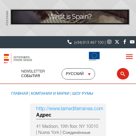
РЕКЛАМА
(+34) 913 497 100 |
NEWSLETTER
Select
Sear
СОБЫТИЯ
language
ГЛАВНАЯ
КОМПАНИИ И МАРКИ
ШОУ-РУМЫ
http://www.lamediterranea.com
Адрес
41 Madison, 19th floor, NY 10010
| Nueva York | Соединённые