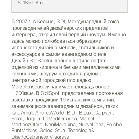
SIDISpot_Amat
SI
В 2007 г, в Кёльне, SIDI, Международный союз
производителей дизайнерских предметов
интерьера, открыл свой первый шоурум. Именно
здесь можно полюбоваться образцами
испанского дизайна мебели, светильников и
аксессуаров в самом авангардном стиле.
Дизайн SidiSpotвыполнен в стиле лофт с
отделкой из кирпича и белыми металлическими
колоннами, шоурум находится рядом с
центральной городской площадью
Мarzellenstrasseи занимает площадь более
1.700кв.м. В SidiSpot, представлена постоянная
выставка продукции 19 испанских компаний,
занимающихся авангардным дизайном, таких
как: Amat, AndreuWorld, B.D., B.Lux, Carpyen,
Estoli, Joquer, LaMediterránea, Marset,
MartínezOtero, NaniMarquina, NuevaLínea, Perobell,
PuntMobles, Sellex, Stua, Tecnología&
DiseñoCabanesи Vilagrasa.