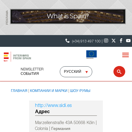
РЕКЛАМА
(+34) 913 497 100 |
NEWSLETTER
Select
Sear
СОБЫТИЯ
language
ГЛАВНАЯ
КОМПАНИИ И МАРКИ
ШОУ-РУМЫ
http://www.sidi.es
Адрес
Marzellenstraße 43A 50668 Köln |
Colonia | Германия