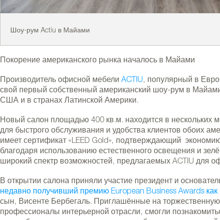
Шоу-рум Actiu в Майами
Покорение американского рынка началось в Майами
Производитель офисной мебели
ACTIU
, популярный в Евр
свой первый собственный американский шоу-рум в Майами
США и в странах Латинской Америки.
Новый салон площадью 400 кв.м. находится в нескольких 
для быстрого обслуживания и удобства клиентов обоих ам
имеет сертификат «LEED Gold», подтверждающий экономию
благодаря использованию естественного освещения и зелё
широкий спектр возможностей, предлагаемых ACTIU для оф
В открытии салона приняли участие президент и основател
недавно получивший премию European Business Awards ка
сын, Висенте Бербегаль. Приглашённые на торжественну
профессионалы интерьерной отрасли, смогли познакомитьс