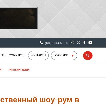
(+34) 913 497 100 |
Select
TER
СОБЫТИЯ
КОНТАКТЫ
Search
language
И
РЕПОРТАЖИ
бственный шоу-рум в