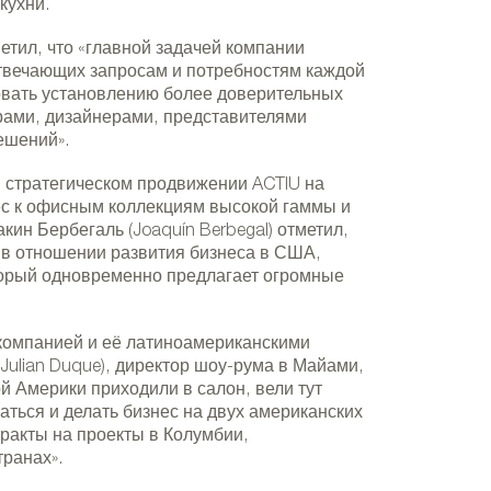
кухни.
тил, что «главной задачей компании
Шоу-рум Actiu в Майами
твечающих запросам и потребностям каждой
овать установлению более доверительных
рами, дизайнерами, представителями
решений».
 стратегическом продвижении ACTIU на
ес к офисным коллекциям высокой гаммы и
кин Бербегаль (Joaquín Berbegal) отметил,
 в отношении развития бизнеса в США,
торый одновременно предлагает огромные
 компанией и её латиноамериканскими
ulian Duque), директор шоу-рума в Майами,
й Америки приходили в салон, вели тут
ться и делать бизнес на двух американских
ракты на проекты в Колумбии,
ранах».