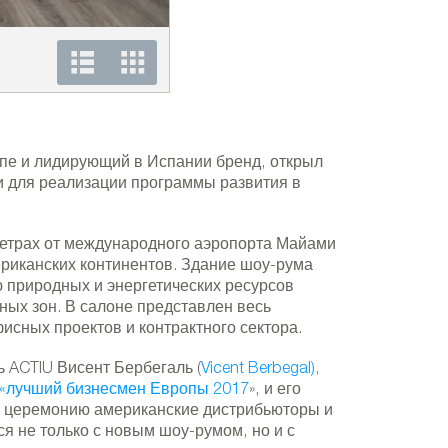
Шоу-рум Actiu в Майами
опе и лидирующий в Испании бренд, открыл
 для реализации программы развития в
метрах от международного аэропорта Майами
ериканских континентов. Здание шоу-рума
 природных и энергетических ресурсов
ных зон. В салоне представлен весь
исных проектов и контрактного сектора.
ь ACTIU Висент Бербегаль (
Vicent Berbegal),
к «лучший бизнесмен Европы 2017
», и его
ю церемонию американские дистрибьюторы и
я не только с новым шоу-румом, но и с