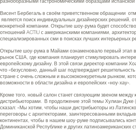
разнообразными гастрономическими образцами испанской 
Висент Бербегаль в своём приветственном обращении отме
ctiu в Майами
является поиск индивидуальных дизайнерских решений, о
конкретной компании. Открытие шоу-рума будет способств
отношений ACTIU с американскими компаниями, архитекто
специализированных сми в поисках лучших интерьерных 
Открытие шоу-рума в Майами ознаменовало первый этап в
рынок США, где компания планирует стимулировать интер
европейскому дизайну. В этой связи директор компании Хоа
что «безусловно, данный шаг подтверждает решительность
стране с очень сложным и высококонкуретным рынком, ко
возможности в области дизайна и европейских «ноу-хау».
Кроме того, новый салон станет связующим звеном между
дистрибьюторами. В продолжение этой темы Хулиан Дуке (J
сказал: «Мы хотим, чтобы наши дистрибьюторы из Латинско
переговоры с архитекторами, заинтересованными вкладыва
континентах, чтобы в нашем шоу-руме подписывались конт
Доминиканской Республике и других латиноамериканских ст