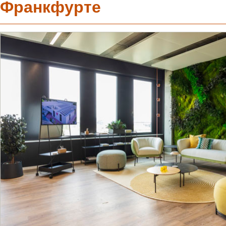
Франкфурте