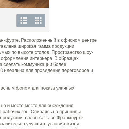
Шоу-рум Actiu во Франкфурте (Герман
Actiu.
анкфурте. Расположенный в офисном центре
ставлена широкая гамма продукции
румых по высоте столов. Пространство шоу-
в оформления интерьера. В образцах
а сделать коммуникации более
0 идеальна для проведения переговоров и
ставлено
Шоу-рум Actiu во Франкфурте
расным фоном для показа уличных
Actiu.
 но и место место для обсуждения
 рабочих зон. Опираясь на принципы
продукции, салон Actiu во Франкфурте
значительно улучшить условия жизни