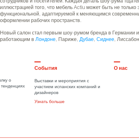
сотрудников и посетителей. Каждая деталь шоу-рума тщат
иллюстрацией того, что мебель Actiu может быть не только 
функциональной, адаптируемой к меняющимся современны
оформлении рабочих пространств.
Новый салон стал первым шоу-румом бренда в Германии и
работающим в
Лондоне
, Париже,
Дубае
,
Сиднее
, Лиссабо
События
О нас
лку о
Выставки и мероприятия с
 тенденциях
участием испанских компаний и
дизайнеров
Узнать больше