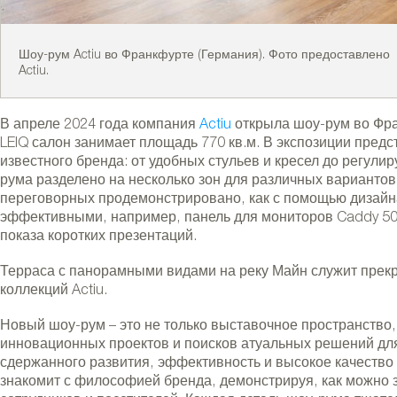
Шоу-рум Actiu во Франкфурте (Германия). Фото предоставлено
Actiu.
В апреле 2024 года компания
Actiu
открыла шоу-рум во Фр
LEIQ салон занимает площадь 770 кв.м. В экспозиции пред
известного бренда: от удобных стульев и кресел до регули
рума разделено на несколько зон для различных варианто
переговорных продемонстрировано, как с помощью дизайн
эффективными, например, панель для мониторов Caddy 50
показа коротких презентаций.
ctiu во Франкфурте (Германия). Фото предо
Терраса с панорамными видами на реку Майн служит прек
коллекций Actiu.
Новый шоу-рум – это не только выставочное пространство,
инновационных проектов и поисков атуальных решений для
сдержанного развития, эффективность и высокое качество 
знакомит с философией бренда, демонстрируя, как можно 