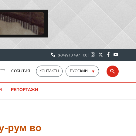
(+34) 913 497 100 |
Select
TER
СОБЫТИЯ
КОНТАКТЫ
Search
language
И
РЕПОРТАЖИ
у-рум во