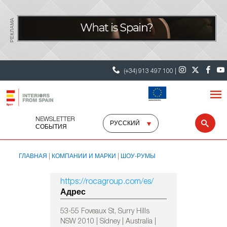
РЕКЛАМА
(+34) 913 497 100 |
NEWSLETTER
Select
Sear
СОБЫТИЯ
language
ГЛАВНАЯ
КОМПАНИИ И МАРКИ
ШОУ-РУМЫ
https://rocagroup.com/es/
Адрес
53-55 Foveaux St, Surry Hills
NSW 2010 | Sídney | Australia |