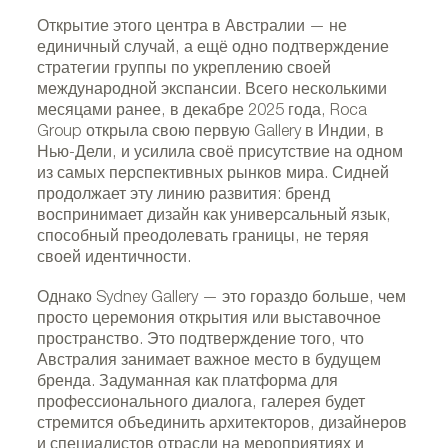
Открытие этого центра в Австралии — не
единичный случай, а ещё одно подтверждение
стратегии группы по укреплению своей
международной экспансии. Всего несколькими
месяцами ранее, в декабре 2025 года, Roca
Group открыла свою первую Gallery в Индии, в
Нью-Дели, и усилила своё присутствие на одном
Roca Gallery в Сиднее, Австралия. Фото
из самых перспективных рынков мира. Сидней
предоставлено Roca Group.
продолжает эту линию развития: бренд
воспринимает дизайн как универсальный язык,
способный преодолевать границы, не теряя
своей идентичности.
Однако Sydney Gallery — это гораздо больше, чем
просто церемония открытия или выставочное
пространство. Это подтверждение того, что
Австралия занимает важное место в будущем
бренда. Задуманная как платформа для
профессионального диалога, галерея будет
стремится объединить архитекторов, дизайнеров
и специалистов отрасли на мероприятиях и