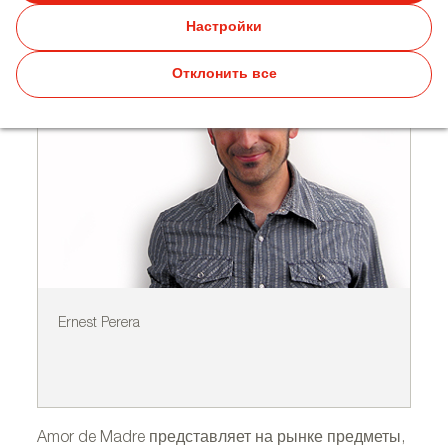
компания Amor de Madre
Настройки
Отклонить все
Ernest Perera
En
Amor de Madre представляет на рынке предметы,