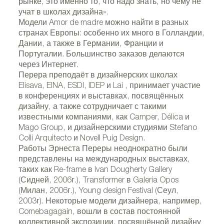
рынке, это именно то, что надо знать, но чему не
учат в школах дизайна».
Модели Amor de madre можно найти в разных
странах Европы: особенно их много в Голландии,
Дании, а также в Германии, Франции и
Португалии. Большинство заказов делаются
через Интернет.
Перера преподаёт в дизайнерских школах
Elisava, EINA, ESDI, IDEP и Lai , принимает участие
в конференциях и выставках, посвящённых
дизайну, а также сотрудничает с такими
известными компаниями, как Camper, Délica и
Mago Group, и дизайнерскими студиями Stefano
Colli Arquitecto и Novell Puig Design.
Работы Эрнеста Переры неоднократно были
представлены на международных выставках,
таких как Re-frame в Ivan Dougherty Gallery
(Сидней, 2006г.), Transformer в Galería Opos
(Милан, 2006г.), Young design Festival (Сеул,
2003г). Некоторые модели дизайнера, например,
Comebagagain, вошли в состав постоянной
коллективной экспозиции, посвящённой дизайну