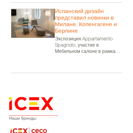
Испанский дизайн
представил новинки в
Милане, Копенгагене и
Берлине
Экспозиция Appartamento
Spagnolo, участие в
Мебельном салоне в рамках
Миланской недели дизайна, в
фестивале 3 Days of Design и
выставка в посольстве
Испании в Берлине
Наши бренды: