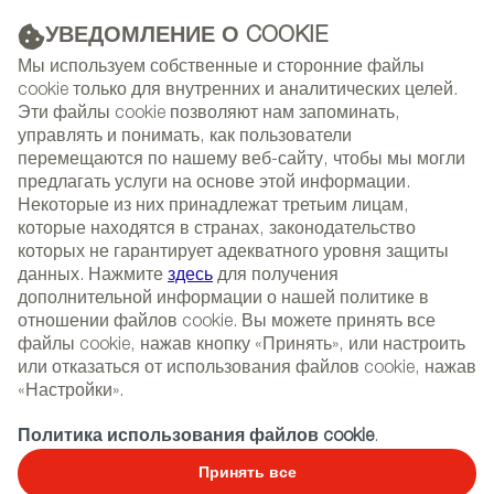
УВЕДОМЛЕНИЕ О COOKIE
РЕКЛАМА
Мы используем собственные и сторонние файлы
cookie только для внутренних и аналитических целей.
Эти файлы cookie позволяют нам запоминать,
управлять и понимать, как пользователи
(+34) 913 497 100 |
перемещаются по нашему веб-сайту, чтобы мы могли
предлагать услуги на основе этой информации.
Некоторые из них принадлежат третьим лицам,
которые находятся в странах, законодательство
которых не гарантирует адекватного уровня защиты
NEWSLETTER
Select
Sear
данных. Нажмите
здесь
для получения
СОБЫТИЯ
language
дополнительной информации о нашей политике в
отношении файлов cookie. Вы можете принять все
ГЛАВНАЯ
РЕПОРТАЖИ
ИНТЕРВЬЮ
файлы cookie, нажав кнопку «Принять», или настроить
или отказаться от использования файлов cookie, нажав
«Настройки».
31/08/2009
Политика использования файлов cookie
.
Эрнест Перера и его
Принять все