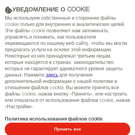
УВЕДОМЛЕНИЕ О COOKIE
РЕКЛАМА
Мы используем собственные и сторонние файлы
cookie только для внутренних и аналитических целей.
Эти файлы cookie позволяют нам запоминать,
управлять и понимать, как пользователи
(+34) 913 497 100 |
перемещаются по нашему веб-сайту, чтобы мы могли
предлагать услуги на основе этой информации.
Некоторые из них принадлежат третьим лицам,
которые находятся в странах, законодательство
которых не гарантирует адекватного уровня защиты
NEWSLETTER
Select
Sear
данных. Нажмите
здесь
для получения
СОБЫТИЯ
language
дополнительной информации о нашей политике в
отношении файлов cookie. Вы можете принять все
ГЛАВНАЯ
РЕПОРТАЖИ
ИНТЕРВЬЮ
файлы cookie, нажав кнопку «Принять», или настроить
или отказаться от использования файлов cookie, нажав
«Настройки».
07/03/2013
Политика использования файлов cookie
.
TOMAS ALÍA
Принять все