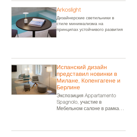
Arkoslight
Дизайнерские светильники в
стиле минимализма на
принципах устойчивого развития
Испанский дизайн
представил новинки в
Милане, Копенгагене и
Берлине
Экспозиция Appartamento
Spagnolo, участие в
Мебельном салоне в рамках
Миланской недели дизайна, в
фестивале 3 Days of Design и
выставка в посольстве
Испании в Берлине