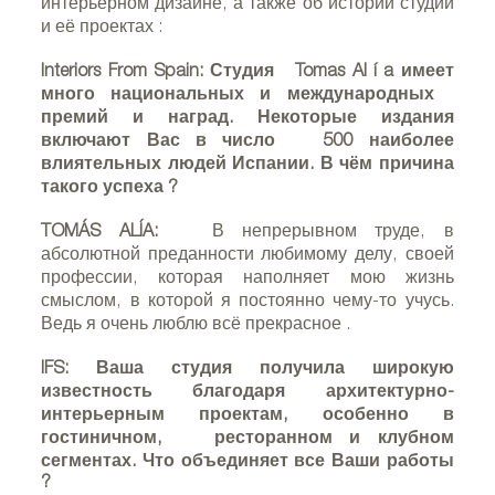
интерьерном дизайне, а также об истории студии
и её проектах
:
Interiors From Spain:
Студия
Tomas Al
í
a
имеет
много национальных и международных
премий и наград. Некоторые издания
включают Вас в число
500 наиболее
влиятельных людей Испании. В
чём причина
такого успеха
?
TOMÁS ALÍA:
В непрерывном труде, в
абсолютной преданности любимому делу, своей
профессии, которая наполняет мою жизнь
смыслом, в которой я постоянно чему-то учусь.
Ведь я очень люблю всё прекрасное
.
IFS:
Ваша студия получила широкую
известность благодаря архитектурно-
интерьерным проектам, особенно в
гостиничном,
ресторанном и клубном
сегментах. Что объединяет все Ваши работы
?