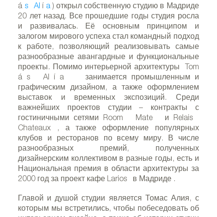
á
s
Al
í
a
) открыл собственную студию в Мадриде
20 лет назад. Все прошедшие годы студия росла
и развивалась. Её основным принципом и
залогом мирового успеха стал командный подход
к работе, позволяющий реализовывать самые
разнообразные авангардные и функциональные
проекты. Помимо интерьерной архитектуры
Tom
á
s
Al
í
a
занимается промышленным и
графическим дизайном, а также оформлением
выставок и временных экспозиций. Среди
важнейших проектов студии – контракты с
гостиничными сетями
Room
Mate
и
Relais
Chateaux
, а также оформление популярных
клубов и ресторанов по всему миру. В числе
разнообразных премий, полученных
дизайнерским коллективом в разные годы, есть и
Национальная премия в области архитектуры за
2000 год за проект кафе
Larios
в Мадриде
.
Главой и душой студии является Томас Алия, с
которым мы встретились, чтобы побеседовать об