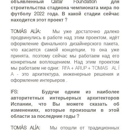
объявленный
Qatar
Foundation
для
строительства стадиона чемпионата мира по
футболу 2022 года. В какой стадии сейчас
находится этот проект
?
Café Larios en Madrid
TOMÁS ALÍA:
Мы уже достаточно далеко
продвинулись в работе над этим проектом, идёт
оформление финального дизайнерского пакета,
что касается самой концепции, то она уже
принята, поэтому сейчас мы работаем над его
конкретным воплощением. Над этим проектом
мы работаем не одни:
RFA
+
ARUP
+
TOMAS
AL
Í
A
- это архитектура, инженерные решения и
оформление интерьеров
.
IFS:
Будучи одним из наиболее
авторитетных интерьерных архитекторов
Испании, что Вы можете сказать об
изменениях, которые произошли в этой
области за последние годы
?
TOMÁS ALÍA:
Мы отошли от традиционных