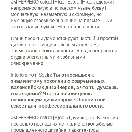
JM FERRERO-estudi{H}ac
: Estudi{H}ac содержит
непроизносимую в испанском языке букву H,
молчаливую, незаметную и скромную, но
имеющую огромное значение на письме. ‘HAC’ -
это название буквы «Н» по-валенсийски .
Наши проекты демонстрируют чистый и простой
дизайн, но с эмоциональным акцентом, с
элементами неожиданности. Это делает работы
студии элегантными и забавными
одновременно.
Interiors from Spain: Ты относишься к
знаменитому поколению современных
валенсийских дизайнеров, а что ты думаешь
о молодёжи? Что ты посоветуешь
начинающим дизайнером? Открой твой
секрет для профессионального роста.
JM FERRERO-estudi{H}ac:
Я думаю, что Валенсия
несколько последних лет является колыбелью
промышленного дизайна и архитектуры.