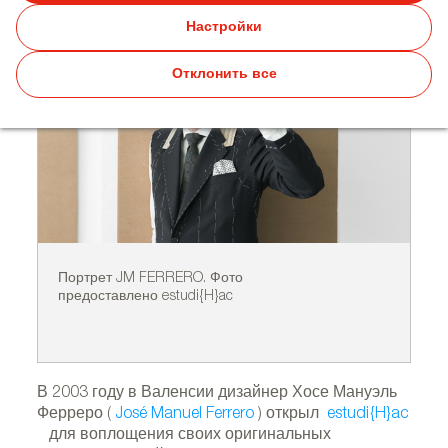
Настройки
Отклонить все
Портрет JM FERRERO. Фото
По
предоставлено estudi{H}ac
LZ
В 2003 году в Валенсии дизайнер Хосе Мануэль
Ферреро (
José Manuel Ferrero
) открыл
estudi{H}ac
для воплощения своих оригинальных