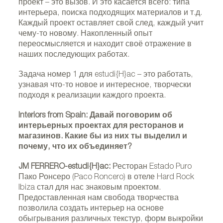
проект – это вызов. И это касается всего: типа
интерьера, поиска подходящих материалов и т.д.
Каждый проект оставляет свой след, каждый учит
чему-то новому. Накопленный опыт
переосмысляется и находит своё отражение в
Портрет JM FERRERO. Фото предоставлено
наших последующих работах.
estudi{H}ac
Задача номер 1 для estudi{H}ac – это работать,
узнавая что-то новое и интересное, творчески
подходя к реализации каждого проекта.
Interiors from Spain: Давай поговорим об
интерьерных проектах для ресторанов и
магазинов. Какие бы из них ты выделил и
почему, что их объединяет?
JM FERRERO-estudi{H}ac:
Ресторан Estado Puro
Пако Ронсеро (Paco Roncero) в отеле Hard Rock
Ibiza стал для нас знаковым проектом.
Предоставленная нам свобода творчества
позволила создать интерьер на основе
обыгрывания различных текстур, форм выкройки