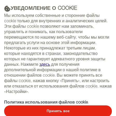
УВЕДОМЛЕНИЕ О COOKIE
РЕКЛАМА
Мы используем собственные и сторонние файлы
cookie только для внутренних и аналитических целей.
Эти файлы cookie позволяют нам запоминать,
управлять и понимать, как пользователи
(+34) 913 497 100 |
перемещаются по нашему веб-сайту, чтобы мы могли
предлагать услуги на основе этой информации.
Некоторые из них принадлежат третьим лицам,
которые находятся в странах, законодательство
которых не гарантирует адекватного уровня защиты
NEWSLETTER
Select
Sear
данных. Нажмите
здесь
для получения
СОБЫТИЯ
language
дополнительной информации о нашей политике в
отношении файлов cookie. Вы можете принять все
ГЛАВНАЯ
РЕПОРТАЖИ
ИНТЕРВЬЮ
файлы cookie, нажав кнопку «Принять», или настроить
или отказаться от использования файлов cookie, нажав
«Настройки».
13/04/2020
Политика использования файлов cookie
.
JM FERRERO-estudi{H}ac
Принять все