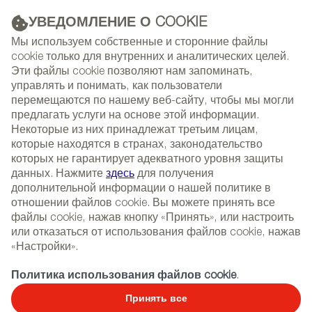
УВЕДОМЛЕНИЕ О COOKIE
РЕКЛАМА
Мы используем собственные и сторонние файлы
cookie только для внутренних и аналитических целей.
Эти файлы cookie позволяют нам запоминать,
управлять и понимать, как пользователи
(+34) 913 497 100 |
перемещаются по нашему веб-сайту, чтобы мы могли
предлагать услуги на основе этой информации.
Некоторые из них принадлежат третьим лицам,
которые находятся в странах, законодательство
которых не гарантирует адекватного уровня защиты
NEWSLETTER
Select
Sear
данных. Нажмите
здесь
для получения
СОБЫТИЯ
language
дополнительной информации о нашей политике в
отношении файлов cookie. Вы можете принять все
ГЛАВНАЯ
РЕПОРТАЖИ
TЕМАТИЧЕСКИЕ РЕПОРТАЖИ
файлы cookie, нажав кнопку «Принять», или настроить
или отказаться от использования файлов cookie, нажав
«Настройки».
21/04/2026
Политика использования файлов cookie
.
Эксклюзивная посуда из
Принять все