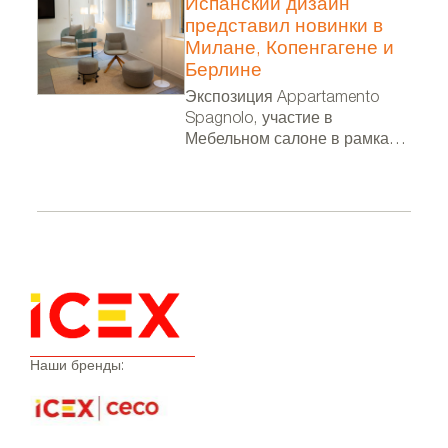
Испанский дизайн
представил новинки в
Милане, Копенгагене и
Берлине
Экспозиция Appartamento
Spagnolo, участие в
Мебельном салоне в рамках
Миланской недели дизайна, в
фестивале 3 Days of Design и
выставка в посольстве
Испании в Берлине
Наши бренды: