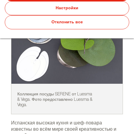
лимитированных коллекций
Настройки
Отклонить все
Коллекция посуды SERENE от Luesma
Ко
& Vega. Фото предоставлено Luesma &
Co
Vega.
Испанская высокая кухня и шеф-повара
известны во всём мире своей креативностью и