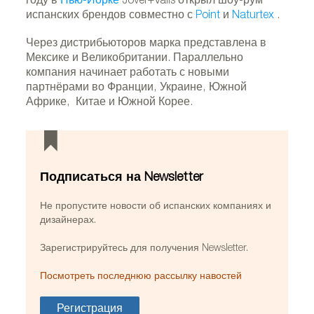
году в
Нью-Йорке
Jover+Valls открыл шоу-рум
испанских брендов совместно с
Point
и
Naturtex
.
Через дистрибьюторов марка представлена в
Мексике и Великобритании. Параллельно
компания начинает работать с новыми
партнёрами во Франции, Украине, Южной
Африке, Китае и Южной Корее.
Шезлонг и табурет из коллекции Wanderlust.
Фото предоставлено Jover+Valls
Подписаться на Newsletter
Не пропустите новости об испанских компаниях и
дизайнерах.
Зарегистрируйтесь для получения Newsletter.
Посмотреть последнюю рассылку навостей
Регистрация