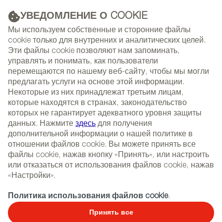
УВЕДОМЛЕНИЕ О COOKIE
РЕКЛАМА
Мы используем собственные и сторонние файлы
cookie только для внутренних и аналитических целей.
Эти файлы cookie позволяют нам запоминать,
управлять и понимать, как пользователи
(+34) 913 497 100 |
перемещаются по нашему веб-сайту, чтобы мы могли
предлагать услуги на основе этой информации.
Некоторые из них принадлежат третьим лицам,
которые находятся в странах, законодательство
которых не гарантирует адекватного уровня защиты
NEWSLETTER
Select
Sear
данных. Нажмите
здесь
для получения
СОБЫТИЯ
language
дополнительной информации о нашей политике в
отношении файлов cookie. Вы можете принять все
ГЛАВНАЯ
РЕПОРТАЖИ
файлы cookie, нажав кнопку «Принять», или настроить
РЕПОРТАЖИ О КОМПАНИЯХ И БРЕНДАХ
или отказаться от использования файлов cookie, нажав
«Настройки».
16/09/2020
Политика использования файлов cookie
.
Jover+Valls
Принять все