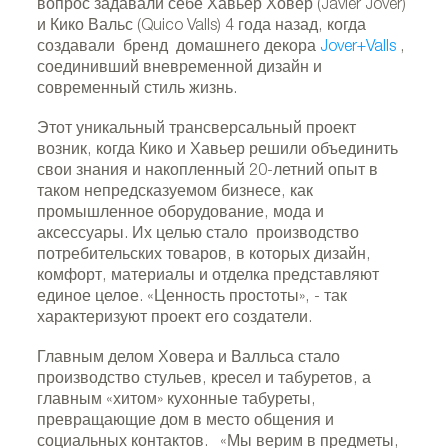
вопрос задавали себе Хавьер Ховер (Javier Jover)
и Кико Вальс (Quico Valls) 4 года назад, когда
создавали бренд домашнего декора
Jover+Valls
,
соединивший вневременной дизайн и
современный стиль жизнь.
Этот уникальный трансверсальный проект
возник, когда Кико и Хавьер решили объединить
свои знания и накопленный 20-летний опыт в
таком непредсказуемом бизнесе, как
промышленное оборудование, мода и
аксессуары. Их целью стало производство
потребительских товаров, в которых дизайн,
комфорт, материалы и отделка представляют
единое целое. «Ценность простоты», - так
характеризуют проект его создатели.
Главным делом Ховера и Валльса стало
производство стульев, кресел и табуретов, а
главным «хитом» кухонные табуреты,
превращающие дом в место общения и
социальных контактов. «Мы верим в предметы,