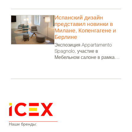
Испанский дизайн
представил новинки в
Милане, Копенгагене и
Берлине
Экспозиция Appartamento
Spagnolo, участие в
Мебельном салоне в рамках
Миланской недели дизайна, в
фестивале 3 Days of Design и
выставка в посольстве
Испании в Берлине
Наши бренды: