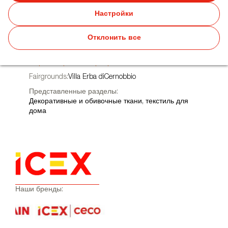
C 05.04.2022 ПО 07.04.2022
Настройки
Комо-Италия
Отклонить все
http://htttp://www.propostefair.it
Fairgrounds:
Villa Erba diCernobbio
Представленные разделы:
Декоративные и обивочные ткани, текстиль для
дома
Наши бренды: