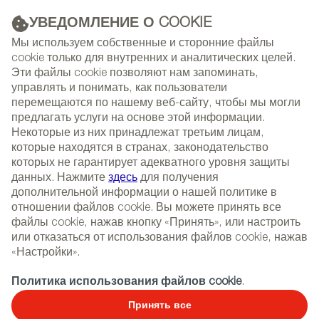
УВЕДОМЛЕНИЕ О COOKIE
РЕКЛАМА
Мы используем собственные и сторонние файлы
cookie только для внутренних и аналитических целей.
Эти файлы cookie позволяют нам запоминать,
управлять и понимать, как пользователи
(+34) 913 497 100 |
перемещаются по нашему веб-сайту, чтобы мы могли
предлагать услуги на основе этой информации.
Некоторые из них принадлежат третьим лицам,
которые находятся в странах, законодательство
которых не гарантирует адекватного уровня защиты
NEWSLETTER
Select
Sear
данных. Нажмите
здесь
для получения
СОБЫТИЯ
language
дополнительной информации о нашей политике в
отношении файлов cookie. Вы можете принять все
2022
ГЛАВНАЯ
СОБЫТИЯ
ВЫСТАВКИ
файлы cookie, нажав кнопку «Принять», или настроить
или отказаться от использования файлов cookie, нажав
«Настройки».
PROPOSTE
Политика использования файлов cookie
.
Принять все
Предметы Декора , Текстиль