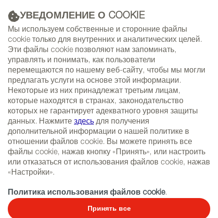
УВЕДОМЛЕНИЕ О COOKIE
РЕКЛАМА
Мы используем собственные и сторонние файлы
cookie только для внутренних и аналитических целей.
Эти файлы cookie позволяют нам запоминать,
управлять и понимать, как пользователи
(+34) 913 497 100 |
перемещаются по нашему веб-сайту, чтобы мы могли
предлагать услуги на основе этой информации.
Некоторые из них принадлежат третьим лицам,
которые находятся в странах, законодательство
которых не гарантирует адекватного уровня защиты
NEWSLETTER
Select
Sear
данных. Нажмите
здесь
для получения
СОБЫТИЯ
language
дополнительной информации о нашей политике в
отношении файлов cookie. Вы можете принять все
ГЛАВНАЯ
СОБЫТИЯ
ВЫСТАВКИ
файлы cookie, нажав кнопку «Принять», или настроить
или отказаться от использования файлов cookie, нажав
«Настройки».
FIND DESIGN FAIR ASIA
Политика использования файлов cookie
.
Принять все
Мебель