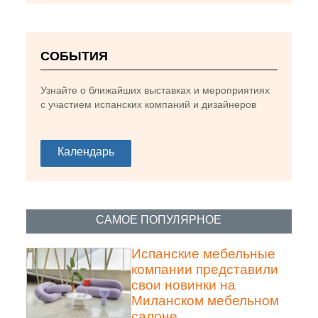
СОБЫТИЯ
Узнайте о ближайших выставках и мероприятиях
1-Hotel Novotel Zurich City West, проект Stone
с участием испанских компаний и дизайнеров
Designs. Фото предоставлено Stone Designs.
Календарь
САМОЕ ПОПУЛЯРНОЕ
Испанские мебельные
компании представили
свои новинки на
Миланском мебельном
салоне