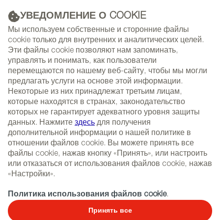
УВЕДОМЛЕНИЕ О COOKIE
РЕКЛАМА
Мы используем собственные и сторонние файлы
cookie только для внутренних и аналитических целей.
Эти файлы cookie позволяют нам запоминать,
управлять и понимать, как пользователи
(+34) 913 497 100 |
перемещаются по нашему веб-сайту, чтобы мы могли
предлагать услуги на основе этой информации.
Некоторые из них принадлежат третьим лицам,
которые находятся в странах, законодательство
которых не гарантирует адекватного уровня защиты
NEWSLETTER
Select
Sear
данных. Нажмите
здесь
для получения
СОБЫТИЯ
language
дополнительной информации о нашей политике в
отношении файлов cookie. Вы можете принять все
ГЛАВНАЯ
НОВОСТИ И ТЕНДЕНЦИИ
файлы cookie, нажав кнопку «Принять», или настроить
НОВОСТИ И ТЕНДЕНЦИИ
или отказаться от использования файлов cookie, нажав
«Настройки».
14/02/2024
Политика использования файлов cookie
.
Новые интерьеры от Stone
Принять все