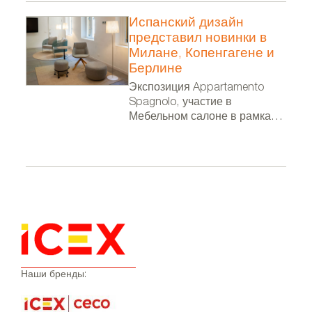
Испанский дизайн
представил новинки в
Милане, Копенгагене и
Берлине
Экспозиция Appartamento
Spagnolo, участие в
Мебельном салоне в рамках
Миланской недели дизайна, в
фестивале 3 Days of Design и
выставка в посольстве
Испании в Берлине
Наши бренды: