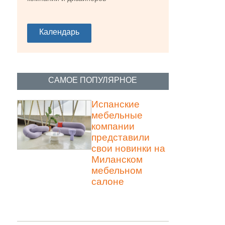
Календарь
 от Yonoh для Sancal. Фото предоставлено
САМОЕ ПОПУЛЯРНОЕ
Испанские
мебельные
компании
представили
свои новинки на
Миланском
мебельном
салоне