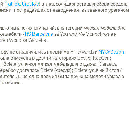
й (
Patricia Urquiola
) в знак солидарности для сбора средств
нсии, пострадавших от наводнения, вызванного ураганом
ько испанских компаний: в категории
мягкая мебель для
ая мебель
-
RS Barcelona
за You and Me Monochrome и
ка HABANA от Gensler для iSiMAR. Фото
dreu World за Garzetta.
лено iSiMAR.
году не ограничились премиями HiP Awards и
NYCxDesign
.
ыла отмечена в девяти категориях Best of NeoCon:
 Bolete (уличная мягкая мебель для отдыха); Garzetta
 Серебро досталось Bolete (кресло); Bolete (уличный стол /
одителя). Ещё одна премия была вручена модели Valencia
 развития.