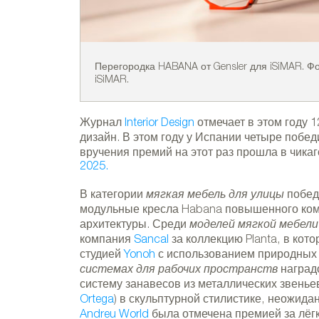
Перегородка HABANA от Gensler для iSiMAR. Ф
iSiMAR.
Журнал
Interior Design
отмечает в этом году 
дизайн. В этом году у Испании четыре побе
вручения премий на этот раз прошла в чикаг
2025.
В категории
мягкая мебель для улицы
побед
модульные кресла Habana повышенного комф
архитектуры. Среди
моделей мягкой мебели
компания
Sancal
за коллекцию Planta, в кот
студией
Yonoh
с использованием природных
системах для рабочих пространств
наград
систему занавесов из металлических звенье
Ortega
) в скульптурной стилистике, неожид
Andreu World
была отмечена премией за лёг