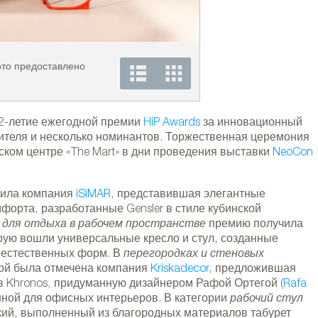
ото предоставлено
Кресло и стул PLANTA
Sancal.
12-летие ежегодной премии
HiP Awards
за инновационный
дителя и несколько номинантов. Торжественная церемония
ском центре «The Mart» в дни проведения выставки
NeoCon
ила компания
iSiMAR
, представившая элегантные
орта, разработанные Gensler в стиле кубинской
 для отдыха в рабочем пространстве
премию получила
орую вошли универсальные кресло и стул, созданные
 естественных форм. В
перегородках и стеновых
ой была отмечена компания
Kriskadecor,
предложившая
в Khronos, придуманную дизайнером Рафой Ортегой (
Rafa
анной для офисных интерьеров. В категории
рабочий стул
кий, выполненный из благородных материалов табурет