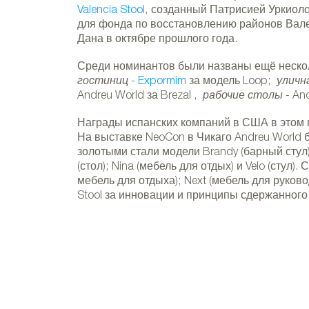
Valencia Stool
, созданный Патрисией Уркиоло
для фонда по восстановлению районов Вале
Дана в октябре прошлого года.
Среди номинантов были названы ещё нескол
гостиниц
-
Expormim
за модель Loop;
уличн
Перегород
Andreu World за Brezal ,
рабочие столы
- An
предостав
Награды испанских компаний в США в этом 
На выставке NeoCon в Чикаго Andreu World б
золотыми стали модели Brandy (барный стул);
(стол); Nina (мебель для отдых) и Velo (стул).
мебель для отдыха); Next (мебель для руков
Stool за инновации и принципы сдержанного