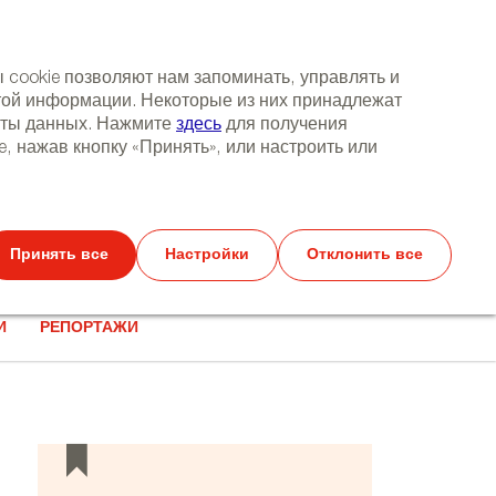
 cookie позволяют нам запоминать, управлять и
этой информации. Некоторые из них принадлежат
щиты данных. Нажмите
здесь
для получения
 нажав кнопку «Принять», или настроить или
(+34) 913 497 100 |
Принять все
Настройки
Отклонить все
Select
TER
СОБЫТИЯ
КОНТАКТЫ
Search
language
И
РЕПОРТАЖИ