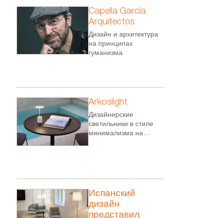
Capella García
Arquitectos
Дизайн и архитектура
на принципах
гуманизма
Кресло и стул PLANTA от Yon
Sancal.
Arkoslight
Дизайнерские
светильники в стиле
минимализма на
принципах устойчивого
развития
Испанский
дизайн
представил