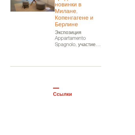
новинки в
Милане,
Копенгагене и
Берлине
Экспозиция
Appartamento
Spagnolo, участие в
Мебельном салоне
в рамках Миланской
недели дизайна, в
фестивале 3 Days of
Design и выставка в
посольстве Испании
в Берлине
Ссылки