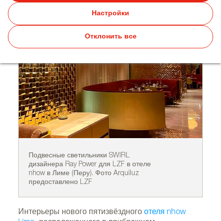
Перу
Настройки
Отклонить все
Подвесные светильники SWIRL
По
дизайнера Ray Power для LZF в отеле
ди
nhow в Лиме (Перу). Фото Arquiluz
от
предоставлено LZF
Ar
Интерьеры нового пятизвёздного
отеля nhow