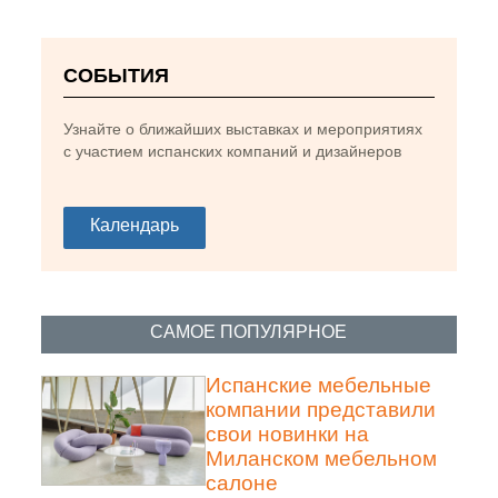
СОБЫТИЯ
Узнайте о ближайших выставках и мероприятиях
Подвесные светильники SWIRL дизайнера Ray
с участием испанских компаний и дизайнеров
Power для LZF в отеле nhow в Лиме (Перу). Фото
Arquiluz предоставлено LZF
Календарь
САМОЕ ПОПУЛЯРНОЕ
Испанские мебельные
компании представили
свои новинки на
Миланском мебельном
салоне