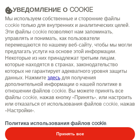
УВЕДОМЛЕНИЕ О COOKIE
РЕКЛАМА
Мы используем собственные и сторонние файлы
cookie только для внутренних и аналитических целей.
Эти файлы cookie позволяют нам запоминать,
управлять и понимать, как пользователи
(+34) 913 497 100 |
перемещаются по нашему веб-сайту, чтобы мы могли
предлагать услуги на основе этой информации.
Некоторые из них принадлежат третьим лицам,
которые находятся в странах, законодательство
которых не гарантирует адекватного уровня защиты
NEWSLETTER
Select
Sear
данных. Нажмите
здесь
для получения
СОБЫТИЯ
language
дополнительной информации о нашей политике в
отношении файлов cookie. Вы можете принять все
ГЛАВНАЯ
НОВОСТИ И ТЕНДЕНЦИИ
файлы cookie, нажав кнопку «Принять», или настроить
или отказаться от использования файлов cookie, нажав
«Настройки».
03/03/2026
Политика использования файлов cookie
.
Светильники LZF в столице
Принять все