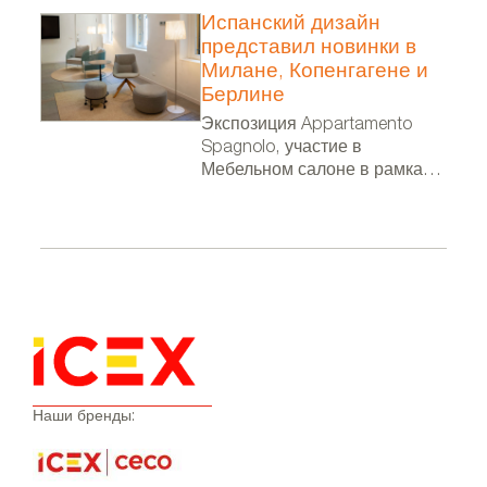
Испанский дизайн
представил новинки в
Милане, Копенгагене и
Берлине
Экспозиция Appartamento
Spagnolo, участие в
Мебельном салоне в рамках
Миланской недели дизайна, в
фестивале 3 Days of Design и
выставка в посольстве
Испании в Берлине
Наши бренды: