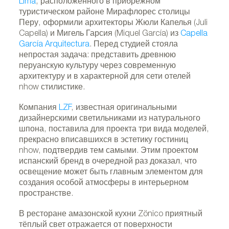
Lima
, расположенного в прибрежном
туристическом районе Мирафлорес столицы
Перу, оформили архитекторы Жюли Капелья (Juli
Capella) и Мигель Гарсия (Miquel García) из
Capella
García Arquitectura
. Перед студией стояла
непростая задача: представить древнюю
перуанскую культуру через современную
архитектуру и в характерной для сети отелей
nhow стилистике.
Компания
LZF
, известная оригинальными
дизайнерскими светильниками из натурального
шпона, поставила для проекта три вида моделей,
прекрасно вписавшихся в эстетику гостиниц
nhow, подтвердив тем самыми. Этим проектом
испанский бренд в очередной раз доказал, что
освещение может быть главным элементом для
создания особой атмосферы в интерьерном
пространстве.
В ресторане амазонской кухни Zönico приятный
тёплый свет отражается от поверхности