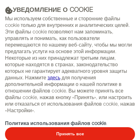
УВЕДОМЛЕНИЕ О COOKIE
РЕКЛАМА
Мы используем собственные и сторонние файлы
cookie только для внутренних и аналитических целей.
Эти файлы cookie позволяют нам запоминать,
управлять и понимать, как пользователи
(+34) 913 497 100 |
перемещаются по нашему веб-сайту, чтобы мы могли
предлагать услуги на основе этой информации.
Некоторые из них принадлежат третьим лицам,
которые находятся в странах, законодательство
которых не гарантирует адекватного уровня защиты
NEWSLETTER
Select
Sear
данных. Нажмите
здесь
для получения
СОБЫТИЯ
language
дополнительной информации о нашей политике в
отношении файлов cookie. Вы можете принять все
ГЛАВНАЯ
НОВОСТИ И ТЕНДЕНЦИИ
файлы cookie, нажав кнопку «Принять», или настроить
НОВОСТИ И ТЕНДЕНЦИИ
НОВОСТИ И ТЕНДЕНЦИИ
или отказаться от использования файлов cookie, нажав
«Настройки».
15/03/2025
Политика использования файлов cookie
.
Триумф испанского дизайна
Принять все