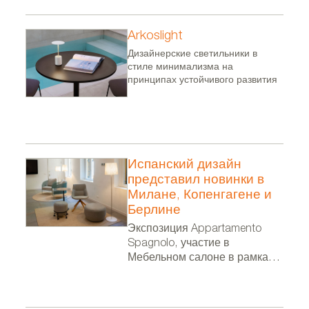
Arkoslight
Дизайнерские светильники в
стиле минимализма на
принципах устойчивого развития
Испанский дизайн
представил новинки в
Милане, Копенгагене и
Берлине
Экспозиция Appartamento
Spagnolo, участие в
Мебельном салоне в рамках
Миланской недели дизайна, в
фестивале 3 Days of Design и
выставка в посольстве