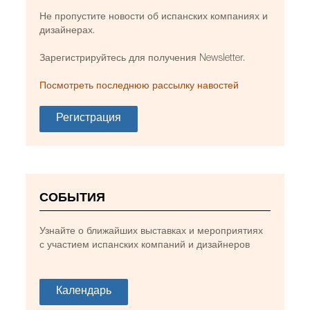
Не пропустите новости об испанских компаниях и
Кресла MEETIA от Ramón Esteve для Actiu. Фото
дизайнерах.
предоставлено Actiu.
Зарегистрируйтесь для получения Newsletter.
Посмотреть последнюю рассылку навостей
Регистрация
СОБЫТИЯ
Узнайте о ближайших выставках и мероприятиях
с участием испанских компаний и дизайнеров
Календарь