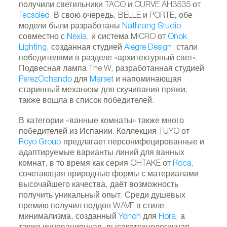
получили светильники TACO и CURVE AH3535 от
Tecsoled
. В свою очередь, BELLE и PORTE, обе
модели были разработаны
Nathrang Studio
совместно с
Nexia
, и система MICRO от
Onok
Lighting
, созданная студией
Alegre Design
, стали
победителями в разделе «архитектурный свет».
Подвесная лампа The W, разработанная студией
PerezOchando
для
Marset
и напоминающая
старинный механизм для скучивания пряжи,
также вошла в список победителей.
В категории «ванные комнаты» также много
победителей из Испании. Коллекция TUYO от
Royo Group
предлагает персонифецированные и
адаптируемые варианты линий для ванных
комнат, в то время как серия OHTAKE от
Roca
,
сочетающая природные формы с материалами
высочайшего качества, даёт возможность
получить уникальный опыт. Среди душевых
премию получил поддон WAVE в стиле
минимализма, созданный
Yonoh
для
Fiora
, а