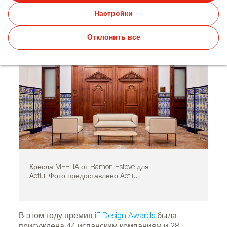
на iF Design Awards 2025
Настройки
Отклонить все
Кресла MEETIA от Ramón Esteve для
Кр
Actiu. Фото предоставлено Actiu.
Pe
В этом году премия
iF Design Awards
была