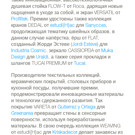
также инновационная, высокотехнологичная
душевая стойка FLOW-T от Roca, дарящая новые
ощущения в уходе за собой, и экран VERSATIL от
Profiltek
. Премии удостоены также коллекция
кранов DEDAL от
estudi{H}ac
для
Sanycces
,
продолжающая тематику швейных образов, в
данном случае напёрстка, ёрш от FLAT,
созданный Жорди Эстеве (
Jordi Esteve
) для
Industria Cosmic
, зеркало CASSIOPEIA от
Muka
Design
для
Uraldi
, а также серия прокладок и
шлангов TUCAI PREMIUM от
Tucai
.
Производители текстильных коллекций,
керамических покрытий, столовых приборов и
кухонной посуды, получившие премии,
продемонстрировали инновационные материалы
и технологии сдержанного развития. Так
покрытие VARETA от
Gutierrez y Ortega
для
Greenarea
превращает стены в сенсорные
поверхности, используя переработанные
материалы. В свою очередь коллекция WEAVING
от estudi{H}ac для
Kriskadecor
делает занавесы из