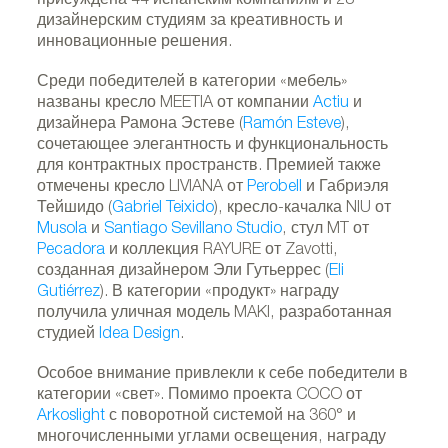
присуждена 44 испанским компаниям и 28
дизайнерским студиям за креативность и
инновационные решения.
Среди победителей в категории «мебель»
названы кресло MEETIA от компании
Actiu
и
дизайнера Рамона Эстеве (
Ramón Esteve
),
сочетающее элегантность и функциональность
для контрактных пространств. Премией также
отмечены кресло LIVIANA от
Perobell
и Габриэля
Тейшидо (
Gabriel Teixido
), кресло-качалка NIU от
Musola
и
Santiago Sevillano Studio
, стул MT от
Pecadora
и коллекция RAYURE от Zavotti,
созданная дизайнером Эли Гутьеррес (
Eli
Gutiérrez
). В категории «продукт» награду
получила уличная модель MAKI, разработанная
студией
Idea Design
.
Особое внимание привлекли к себе победители в
категории «свет». Помимо проекта COCO от
Arkoslight
с поворотной системой на 360° и
многочисленными углами освещения, награду