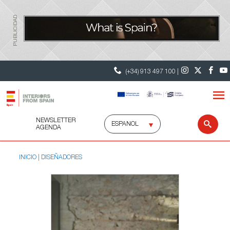
PUBLICIDAD
(+34) 913 497 100 |
NEWSLETTER
Selecciona
Busc
AGENDA
idioma
INICIO
DISEÑADORES