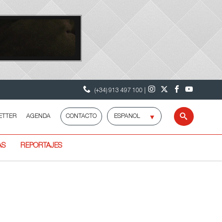
(+34) 913 497 100 |
Selecciona
ETTER
AGENDA
CONTACTO
Buscar
idioma
AS
REPORTAJES