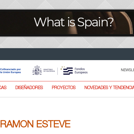
NEWSL
CAS
DISEÑADORES
PROYECTOS
NOVEDADES Y TENDENCI
RAMON ESTEVE