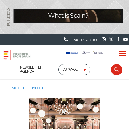
PUBLICIDAD
(+34) 913 497 100 |
NEWSLETTER
Selecciona
Busc
AGENDA
idioma
INICIO
DISEÑADORES