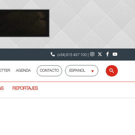
(+34) 913 497 100 |
Selecciona
ETTER
AGENDA
CONTACTO
Buscar
idioma
AS
REPORTAJES