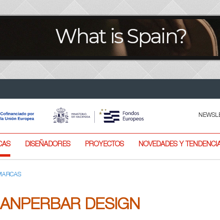
NEWSL
CAS
DISEÑADORES
PROYECTOS
NOVEDADES Y TENDENCI
 MARCAS
ANPERBAR DESIGN