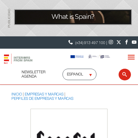
PUBLICIDAD
(+34) 913 497 100 |
NEWSLETTER
Selecciona
Busc
AGENDA
idioma
INICIO
EMPRESAS Y MARCAS
PERFILES DE EMPRESAS Y MARCAS