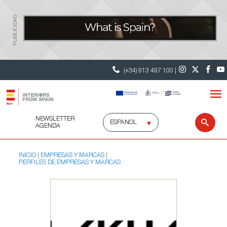
PUBLICIDAD
(+34) 913 497 100 |
NEWSLETTER
Selecciona
Busc
AGENDA
idioma
INICIO
EMPRESAS Y MARCAS
PERFILES DE EMPRESAS Y MARCAS