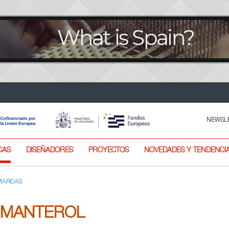
NEWSL
CAS
DISEÑADORES
PROYECTOS
NOVEDADES Y TENDENCI
 MARCAS
MANTEROL