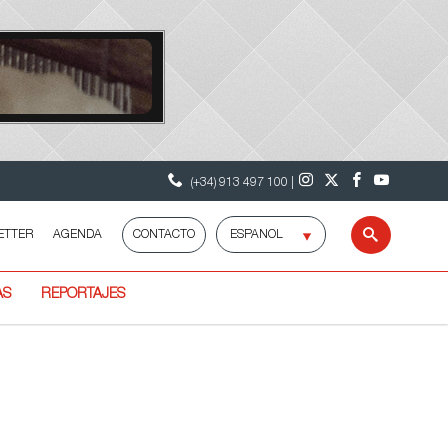
(+34) 913 497 100 |
Selecciona
ETTER
AGENDA
CONTACTO
Buscar
idioma
AS
REPORTAJES