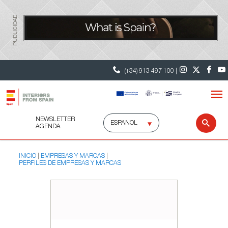
PUBLICIDAD
(+34) 913 497 100 |
NEWSLETTER
Selecciona
Busc
AGENDA
idioma
INICIO
EMPRESAS Y MARCAS
PERFILES DE EMPRESAS Y MARCAS