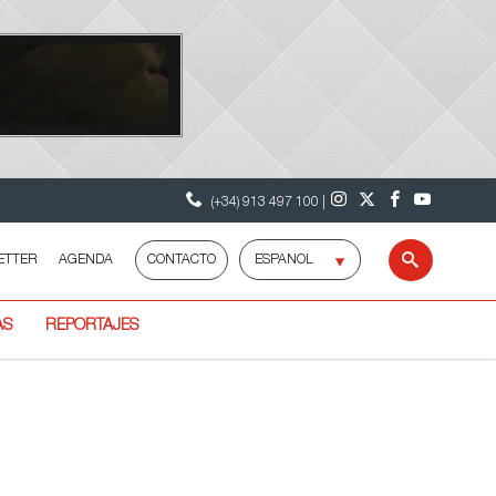
(+34) 913 497 100 |
Selecciona
ETTER
AGENDA
CONTACTO
Buscar
idioma
AS
REPORTAJES