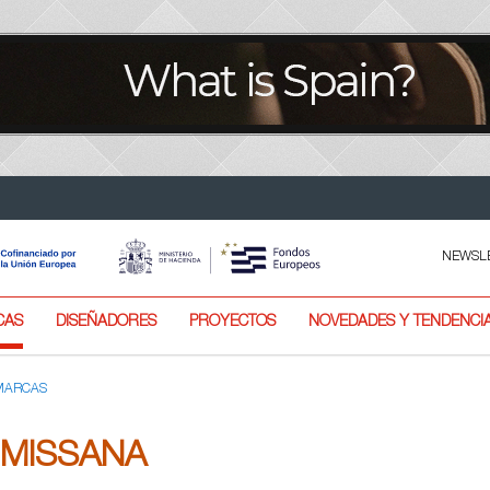
NEWSL
CAS
DISEÑADORES
PROYECTOS
NOVEDADES Y TENDENCI
 MARCAS
MISSANA