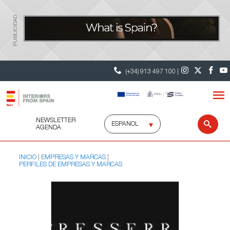
PUBLICIDAD
(+34) 913 497 100 |
NEWSLETTER
Selecciona
Busc
AGENDA
idioma
INICIO
EMPRESAS Y MARCAS
PERFILES DE EMPRESAS Y MARCAS