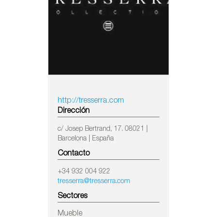
http://tresserra.com
Dirección
c/ Josep Bertrand, 17. 08021 |
Barcelona | España
Contacto
+34 932 004 922
tresserra@tresserra.com
Sectores
Mueble