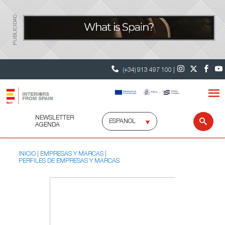
PUBLICIDAD
(+34) 913 497 100 |
NEWSLETTER
Selecciona
Busc
AGENDA
idioma
INICIO
EMPRESAS Y MARCAS
PERFILES DE EMPRESAS Y MARCAS