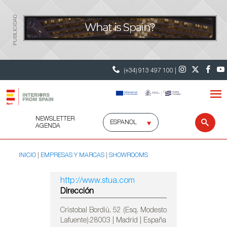
PUBLICIDAD
(+34) 913 497 100 |
NEWSLETTER
Selecciona
Busc
AGENDA
idioma
INICIO
EMPRESAS Y MARCAS
SHOWROOMS
http://www.stua.com
Dirección
Cristobal Bordiú, 52 (Esq. Modesto
Lafuente).28003 | Madrid | España