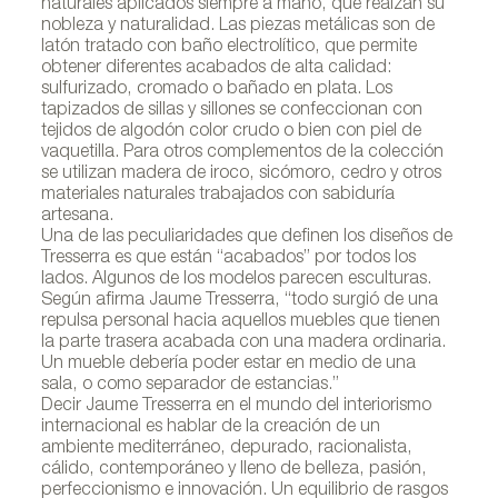
naturales aplicados siempre a mano, que realzan su
nobleza y naturalidad. Las piezas metálicas son de
latón tratado con baño electrolítico, que permite
obtener diferentes acabados de alta calidad:
sulfurizado, cromado o bañado en plata. Los
tapizados de sillas y sillones se confec­cionan con
tejidos de algodón color crudo o bien con piel de
vaquetilla. Para otros complementos de la colección
se utilizan madera de iroco, sicómoro, cedro y otros
materiales naturales trabajados con sabiduría
artesana.
Una de las peculiaridades que definen los diseños de
Tresserra es que están “acabados” por todos los
lados. Algunos de los modelos parecen esculturas.
Según afirma Jaume Tresserra, “todo surgió de una
repulsa personal hacia aquellos muebles que tienen
la parte trasera acabada con una madera ordinaria.
Un mueble debería poder estar en medio de una
sala, o como separador de estancias.”
Decir Jaume Tresserra en el mundo del interiorismo
interna­cional es hablar de la creación de un
ambiente mediterráneo, depurado, racionalista,
cálido, contemporáneo y lleno de belleza, pasión,
perfeccionismo e innovación. Un equilibrio de rasgos