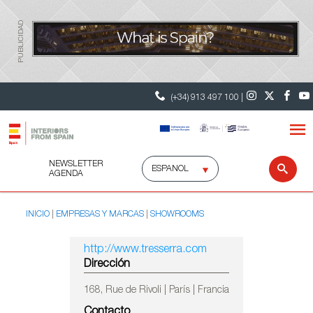
PUBLICIDAD
(+34) 913 497 100 |
NEWSLETTER
Selecciona
Busc
AGENDA
idioma
INICIO
EMPRESAS Y MARCAS
SHOWROOMS
http://www.tresserra.com
Dirección
168, Rue de Rivoli | París | Francia
Contacto