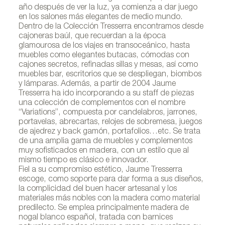
año después de ver la luz, ya comienza a dar juego
en los salones más elegantes de medio mundo.
Dentro de la Colección Tresserra encontramos desde
cajoneras baúl, que recuerdan a la época
glamourosa de los viajes en transoceánico, hasta
muebles como elegantes butacas, cómodas con
cajones secretos, refinadas sillas y mesas, así como
muebles bar, escritorios que se despliegan, biombos
y lámparas. Además, a partir de 2004 Jaume
Tresserra ha ido incorporando a su staff de piezas
una colección de complementos con el nombre
“Variations”, compuesta por candelabros, jarrones,
portavelas, abrecartas, relojes de sobremesa, juegos
de ajedrez y back gamón, portafolios…etc. Se trata
de una amplia gama de muebles y complementos
muy sofisticados en madera, con un estilo que al
A375x259
mismo tiempo es clásico e innovador.
Fiel a su compromiso estético, Jaume Tresserra
escoge, como soporte para dar forma a sus diseños,
la complicidad del buen hacer artesanal y los
materiales más nobles con la madera como material
predilecto. Se emplea principalmente madera de
nogal blanco español, tratada con barnices