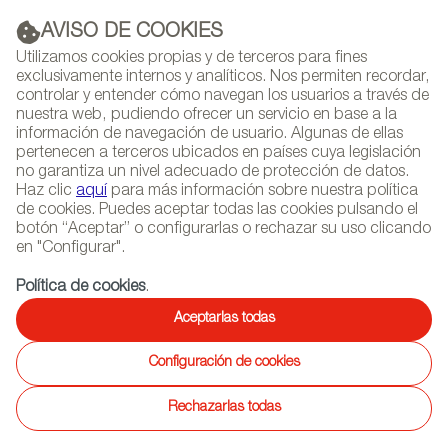
AVISO DE COOKIES
PUBLICIDAD
Utilizamos cookies propias y de terceros para fines
exclusivamente internos y analíticos. Nos permiten recordar,
controlar y entender cómo navegan los usuarios a través de
nuestra web, pudiendo ofrecer un servicio en base a la
información de navegación de usuario. Algunas de ellas
(+34) 913 497 100 |
pertenecen a terceros ubicados en países cuya legislación
no garantiza un nivel adecuado de protección de datos.
Haz clic
aquí
para más información sobre nuestra política
de cookies. Puedes aceptar todas las cookies pulsando el
botón “Aceptar” o configurarlas o rechazar su uso clicando
NEWSLETTER
Selecciona
Busc
en "Configurar".
AGENDA
idioma
Política de cookies
.
INICIO
AGENDA
Aceptarlas todas
HOMETEX
Configuración de cookies
Rechazarlas todas
Textil Hogar