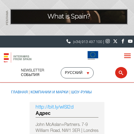
РЕКЛАМА
(+34) 913 497 100 |
NEWSLETTER
Select
Sear
СОБЫТИЯ
language
ГЛАВНАЯ
КОМПАНИИ И МАРКИ
ШОУ-РУМЫ
http://bit.ly/wISI2d
Адрес
John McAslan+Partners. 7-9
William Road, NW1 3ER | Londres