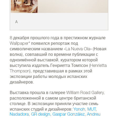
A
B
8 декабря прошлого года в престижном журнале
Wallpaper* появился репортаж под
символическим названием «La Nueva Ola» (Новая
волна), совпавший по времени публикации с
одноимённой выставкой, куратором которой
выступила издатель Генриетта Томпсон (Henrietta
Thompson), представившая в рамках этой
экспозиции работы молодых испанских
дизайнеров.
Выставка прошла в галерее William Road Gallery,
расположенной в самом центре британской
столице. В экспозиции приняли участие семь
испанских студий и дизайнеров:
Yonoh
,
MUT
,
Nadadora
,
GR design
,
Gaspar González
,
Andreu