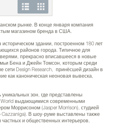
Шоу-рум Andreu World в Бостоне
анском рынке. В конце января компания
естым магазином бренда в США.
в историческом здании, построенном 180 лет
ающихся районов города. Типичное для
дверями, прекрасно вписавшееся в новые
емьи Бена и Джейн Томсон, которым среди
 сети Design Research, принёсшей дизайн в
кие как каноническая неоновая вывеска,
уникальных зон, где представлены
Шоу-рум Andreu World в Бост
reu World выдающимися современными
ером Моррисоном (Jasper Morrison), студией
o Cazzaniga). В шоу-руме выставлены также
я частных и общественных интерьеров,