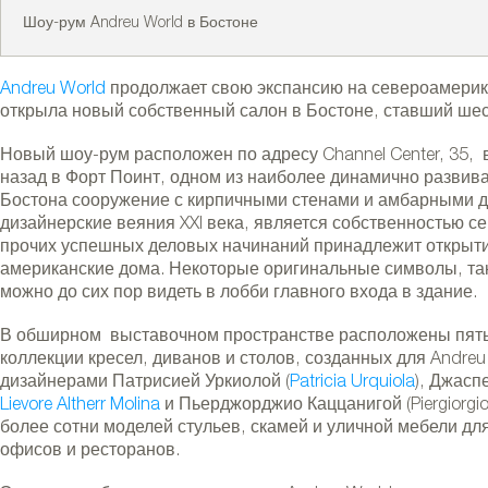
Шоу-рум Andreu World в Бостоне
Andreu World
продолжает свою экспансию на североамерик
открыла новый собственный салон в Бостоне, ставший ш
Новый шоу-рум расположен по адресу Channel Center, 35, 
назад в Форт Поинт, одном из наиболее динамично развив
Бостона сооружение с кирпичными стенами и амбарными 
дизайнерские веяния XXI века, является собственностью с
прочих успешных деловых начинаний принадлежит открытие
американские дома. Некоторые оригинальные символы, та
можно до сих пор видеть в лобби главного входа в здание.
В обширном выставочном пространстве расположены пять 
ndreu World в Бостоне
коллекции кресел, диванов и столов, созданных для And
дизайнерами Патрисией Уркиолой (
Patricia Urquiola
), Джасп
Lievore Altherr Molina
и Пьерджорджио Каццанигой (Piergiorgi
более сотни моделей стульев, скамей и уличной мебели дл
офисов и ресторанов.