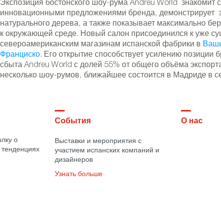
Экспозиция бостонского шоу-рума Andreu World знакомит
инновационными предложениями бренда, демонстрирует 
натурального дерева, а также показывает максимально б
к окружающей среде. Новый салон присоединился к уже 
североамериканским магазинам испанской фабрики в
Ваши
Франциско
. Его открытие способствует усилению позиции
сбыта Andreu World с долей 55% от общего объёма экспорт
несколько шоу-румов, ближайшее состоится в Мадриде в с
События
О нас
лку о
Выставки и мероприятия с
 тенденциях
участием испанских компаний и
дизайнеров
Узнать больше