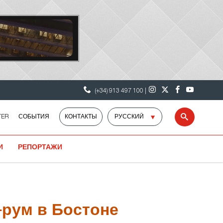
(+34) 913 497 100 |
Select
TER
СОБЫТИЯ
КОНТАКТЫ
Search
language
И
РЕПОРТАЖИ
-рум в Бостоне