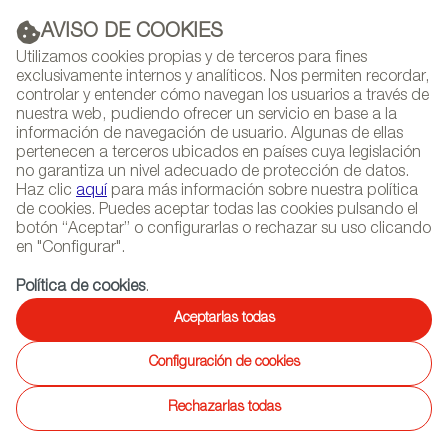
AVISO DE COOKIES
PUBLICIDAD
Utilizamos cookies propias y de terceros para fines
exclusivamente internos y analíticos. Nos permiten recordar,
controlar y entender cómo navegan los usuarios a través de
nuestra web, pudiendo ofrecer un servicio en base a la
información de navegación de usuario. Algunas de ellas
(+34) 913 497 100 |
pertenecen a terceros ubicados en países cuya legislación
no garantiza un nivel adecuado de protección de datos.
Haz clic
aquí
para más información sobre nuestra política
de cookies. Puedes aceptar todas las cookies pulsando el
botón “Aceptar” o configurarlas o rechazar su uso clicando
NEWSLETTER
Selecciona
Busc
en "Configurar".
AGENDA
idioma
Política de cookies
.
INICIO
REPORTAJES
ENTREVISTAS DE DISEÑADORES
Aceptarlas todas
Configuración de cookies
21/06/2010
Joan Gaspar
Rechazarlas todas