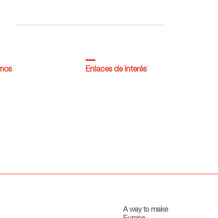
dentro de la campaña
Where Talent Ignites
omos
Enlaces de interés
A way to make