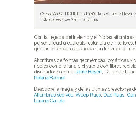
Colección SILHOUETTE diseñada por Jaime Hayón 
Foto cortesía de Nanimarquina.
Con la llegada del invierno y el frío las alfomb
personalidad a cualquier estancia de interiores
que las empresas españolas han lanzado al m
Alfombras de formas geométricas, orgánicas y co
nobles como la lana o el yute o con fibras recic
diseñadores como
Jaime Hayón
, Charlotte Lanc
Helena Rohner
.
Descubre la magia y de las últimas creaciones d
Alfombras Veo Veo
,
Woop Rugs
,
Dac Rugs
,
Gan
Lorena Canals