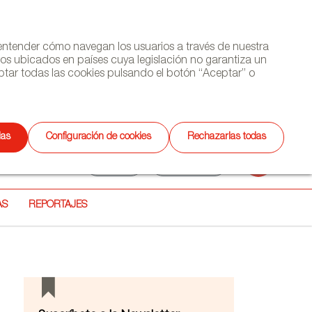
y entender cómo navegan los usuarios a través de nuestra
ros ubicados en países cuya legislación no garantiza un
tar todas las cookies pulsando el botón “Aceptar” o
(+34) 913 497 100 |
das
Configuración de cookies
Rechazarlas todas
Selecciona
ETTER
AGENDA
CONTACTO
Buscar
idioma
AS
REPORTAJES