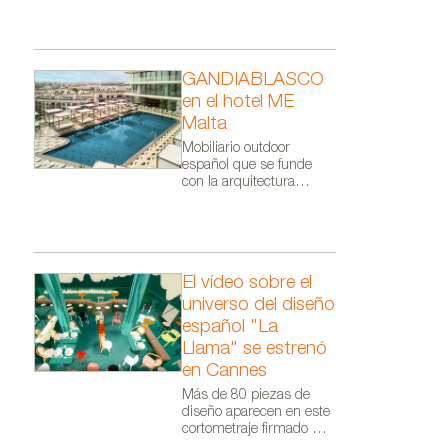
Colección COLORS de Nanimarq
Nanimarquina.
GANDIABLASCO
en el hotel ME
Malta
Mobiliario outdoor
español que se funde
con la arquitectura
orgánica de Zaha Hadid
Architects.
El vídeo sobre el
universo del diseño
español "La
Llama" se estrenó
en Cannes
Más de 80 piezas de
diseño aparecen en este
cortometraje firmado por
Audiovisual From Spain