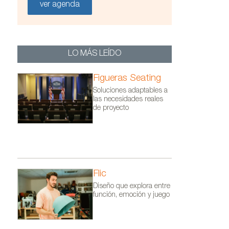
ver agenda
animarquina. Foto cortesía de Nanimarquina.
LO MÁS LEÍDO
Figueras Seating
Soluciones adaptables a
las necesidades reales
de proyecto
Flic
Diseño que explora entre
función, emoción y juego