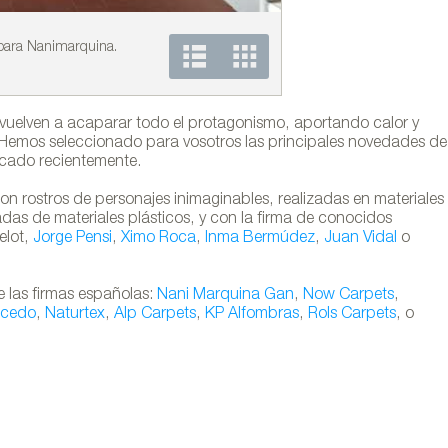
para Nanimarquina.
Colección COLORS de N
ras vuelven a acaparar todo el protagonismo, aportando calor y
. Hemos seleccionado para vosotros las principales novedades de
ercado recientemente.
n rostros de personajes inimaginables, realizadas en materiales
ladas de materiales plásticos, y con la firma de conocidos
elot,
Jorge Pensi
,
Ximo Roca
,
Inma Bermúdez
,
Juan Vidal
o
e las firmas españolas:
Nani Marquina
Gan
,
Now Carpets
,
cedo
,
Naturtex
,
Alp Carpets
,
KP Alfombras
,
Rols Carpets
, o