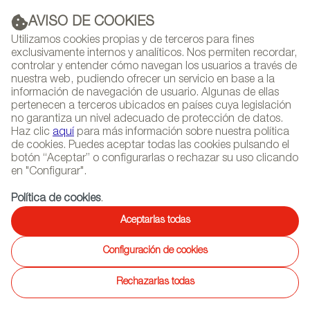
AVISO DE COOKIES
PUBLICIDAD
Utilizamos cookies propias y de terceros para fines
exclusivamente internos y analíticos. Nos permiten recordar,
controlar y entender cómo navegan los usuarios a través de
nuestra web, pudiendo ofrecer un servicio en base a la
información de navegación de usuario. Algunas de ellas
(+34) 913 497 100 |
pertenecen a terceros ubicados en países cuya legislación
no garantiza un nivel adecuado de protección de datos.
Haz clic
aquí
para más información sobre nuestra política
de cookies. Puedes aceptar todas las cookies pulsando el
botón “Aceptar” o configurarlas o rechazar su uso clicando
NEWSLETTER
Selecciona
Busc
en "Configurar".
AGENDA
idioma
Política de cookies
.
INICIO
PROYECTOS
Aceptarlas todas
Configuración de cookies
22/03/2012 | Düsseldorf (Alemania)
LA OFICINA ECONÓMICA Y
Rechazarlas todas
COMERCIAL DE ESPAÑA EN