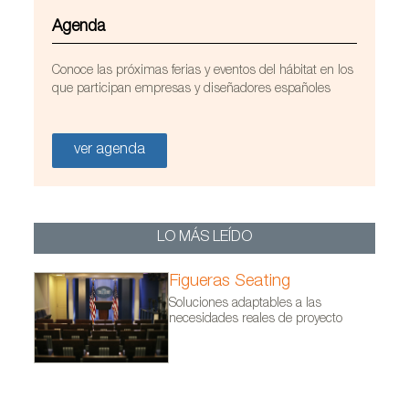
Agenda
Conoce las próximas ferias y eventos del hábitat en los
Bancadas SEASON y butacas PENTA de Viccarbe
que participan empresas y diseñadores españoles
en el Museo Across Ages en Nizwa (Omán). Foto
cortesía de Viccarbe.
ver agenda
LO MÁS LEÍDO
Figueras Seating
Soluciones adaptables a las
necesidades reales de proyecto