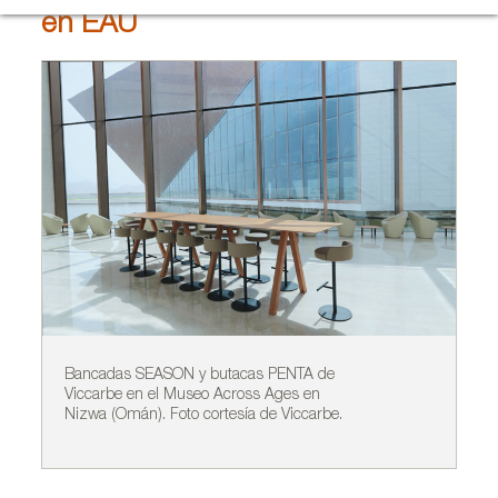
en EAU
Bancadas SEASON y butacas PENTA de
Me
Viccarbe en el Museo Across Ages en
Vi
Nizwa (Omán). Foto cortesía de Viccarbe.
Ni