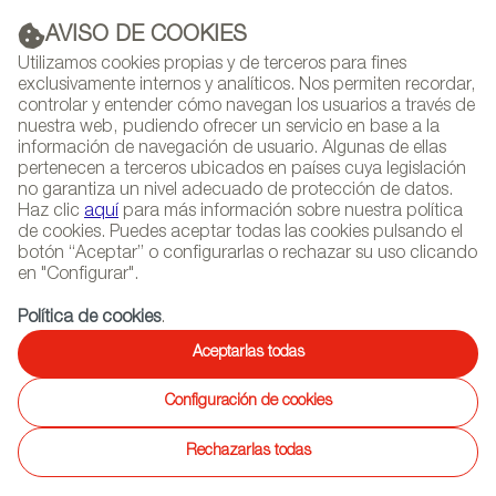
AVISO DE COOKIES
PUBLICIDAD
Utilizamos cookies propias y de terceros para fines
exclusivamente internos y analíticos. Nos permiten recordar,
controlar y entender cómo navegan los usuarios a través de
nuestra web, pudiendo ofrecer un servicio en base a la
información de navegación de usuario. Algunas de ellas
(+34) 913 497 100 |
pertenecen a terceros ubicados en países cuya legislación
no garantiza un nivel adecuado de protección de datos.
Haz clic
aquí
para más información sobre nuestra política
de cookies. Puedes aceptar todas las cookies pulsando el
botón “Aceptar” o configurarlas o rechazar su uso clicando
NEWSLETTER
Selecciona
Busc
en "Configurar".
AGENDA
idioma
Política de cookies
.
INICIO
PROYECTOS
Aceptarlas todas
Configuración de cookies
05/09/2023
Viccarbe amuebla el museo
Rechazarlas todas
Across Ages en Omán y oficinas