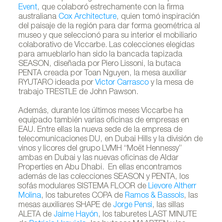
Event
, que colaboró estrechamente con la firma
australiana
Cox Architecture
, quien tomó inspiración
del paisaje de la región para dar forma geométrica al
museo y que seleccionó para su interior el mobiliario
colaborativo de Viccarbe. Las colecciones elegidas
para amueblarlo han sido la bancada tapizada
SEASON, diseñada por Piero Lissoni, la butaca
PENTA creada por Toan Nguyen, la mesa auxiliar
RYUTARO ideada por
Victor Carrasco
y la mesa de
trabajo TRESTLE de John Pawson.
Además, durante los últimos meses Viccarbe ha
equipado también varias oficinas de empresas en
EAU. Entre ellas la nueva sede de la empresa de
telecomunicaciones DU, en Dubai Hills y la división de
vinos y licores del grupo LVMH “Moët Hennessy”
ambas en Dubai y las nuevas oficinas de Aldar
Properties en Abu Dhabi. En ellas encontramos
además de las colecciones SEASON y PENTA, los
sofás modulares SISTEMA FLOOR de
Lievore Altherr
Molina
, los taburetes COPA de
Ramos & Bassols
, las
mesas auxiliares SHAPE de
Jorge Pensi
, las sillas
ALETA de
Jaime Hayón
, los taburetes LAST MINUTE