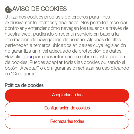
AVISO DE COOKIES
PUBLICIDAD
Utilizamos cookies propias y de terceros para fines
exclusivamente internos y analíticos. Nos permiten recordar,
controlar y entender cómo navegan los usuarios a través de
nuestra web, pudiendo ofrecer un servicio en base a la
información de navegación de usuario. Algunas de ellas
(+34) 913 497 100 |
pertenecen a terceros ubicados en países cuya legislación
no garantiza un nivel adecuado de protección de datos.
Haz clic
aquí
para más información sobre nuestra política
de cookies. Puedes aceptar todas las cookies pulsando el
botón “Aceptar” o configurarlas o rechazar su uso clicando
NEWSLETTER
Selecciona
Busc
en "Configurar".
AGENDA
idioma
Política de cookies
.
INICIO
PROYECTOS
Aceptarlas todas
Configuración de cookies
15/12/2014
Ascender equipa la Casa de la
Rechazarlas todas
Música de Moscú