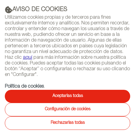
AVISO DE COOKIES
PUBLICIDAD
Utilizamos cookies propias y de terceros para fines
exclusivamente internos y analíticos. Nos permiten recordar,
controlar y entender cómo navegan los usuarios a través de
nuestra web, pudiendo ofrecer un servicio en base a la
información de navegación de usuario. Algunas de ellas
(+34) 913 497 100 |
pertenecen a terceros ubicados en países cuya legislación
no garantiza un nivel adecuado de protección de datos.
Haz clic
aquí
para más información sobre nuestra política
de cookies. Puedes aceptar todas las cookies pulsando el
botón “Aceptar” o configurarlas o rechazar su uso clicando
NEWSLETTER
Selecciona
Busc
en "Configurar".
AGENDA
idioma
Política de cookies
.
INICIO
PROYECTOS
Aceptarlas todas
Configuración de cookies
19/10/2017
Los asientos de Figueras en la
Rechazarlas todas
sede de la UNESCO en París