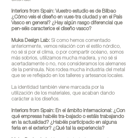
externas.
Interiors from Spain: Vuestro estudio es de Bilbao
¿Cómo veis el diseño en vues-tra ciudad y en el País
Vasco en general? ¿Hay algún rasgo diferencial que
pen-séis caracterice el diseño vasco?
Muka Design Lab:
Sí como hemos comentado
anteriormente, vemos relación con el estilo nórdico,
no sé si por el clima, o por compartir océano, somos
más sobrios, utilizamos mucha madera, y no sé si
acertadamente o no, nos consideramos los alemanes
de la península. Nos rodea mucha industria del metal
que se ve reflejado en los talleres y artesanos locales.
La identidad también viene marcada por la
utilización de los materiales, que acaban dando
carácter a los diseños.
Interiors from Spain: En el ámbito internacional: ¿Con
Laxmi Nazabal y Lucas Abajo fundadores de Muka
qué empresas habéis tra-bajado o estáis trabajando
en la actualidad? ¿Habéis participado en alguna
Design Lab. Foto de Muka Design Lab
feria en el exterior? ¿Qué tal la experiencia?