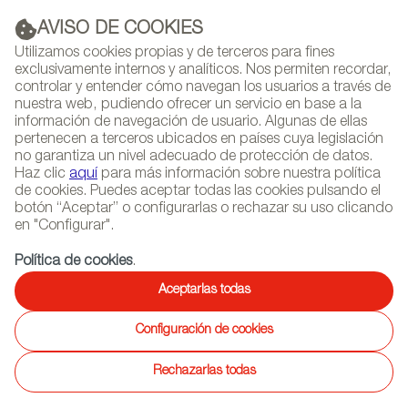
AVISO DE COOKIES
PUBLICIDAD
Utilizamos cookies propias y de terceros para fines
exclusivamente internos y analíticos. Nos permiten recordar,
controlar y entender cómo navegan los usuarios a través de
nuestra web, pudiendo ofrecer un servicio en base a la
información de navegación de usuario. Algunas de ellas
(+34) 913 497 100 |
pertenecen a terceros ubicados en países cuya legislación
no garantiza un nivel adecuado de protección de datos.
Haz clic
aquí
para más información sobre nuestra política
de cookies. Puedes aceptar todas las cookies pulsando el
botón “Aceptar” o configurarlas o rechazar su uso clicando
NEWSLETTER
Selecciona
Busc
en "Configurar".
AGENDA
idioma
Política de cookies
.
INICIO
REPORTAJES
ENTREVISTAS DE DISEÑADORES
Aceptarlas todas
Configuración de cookies
15/07/2019
Muka Design Lab
Rechazarlas todas