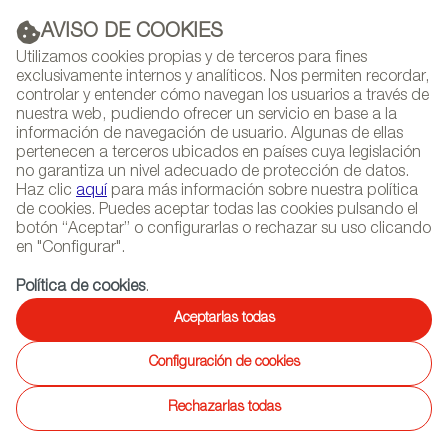
AVISO DE COOKIES
PUBLICIDAD
Utilizamos cookies propias y de terceros para fines
exclusivamente internos y analíticos. Nos permiten recordar,
controlar y entender cómo navegan los usuarios a través de
nuestra web, pudiendo ofrecer un servicio en base a la
información de navegación de usuario. Algunas de ellas
(+34) 913 497 100 |
pertenecen a terceros ubicados en países cuya legislación
no garantiza un nivel adecuado de protección de datos.
Haz clic
aquí
para más información sobre nuestra política
de cookies. Puedes aceptar todas las cookies pulsando el
botón “Aceptar” o configurarlas o rechazar su uso clicando
NEWSLETTER
Selecciona
Busc
en "Configurar".
AGENDA
idioma
Política de cookies
.
INICIO
REPORTAJES
REPORTAJES DE EMPRESAS Y MARCAS
Aceptarlas todas
Configuración de cookies
19/03/2018
COLECCIÓN ALEXANDRA
Rechazarlas todas