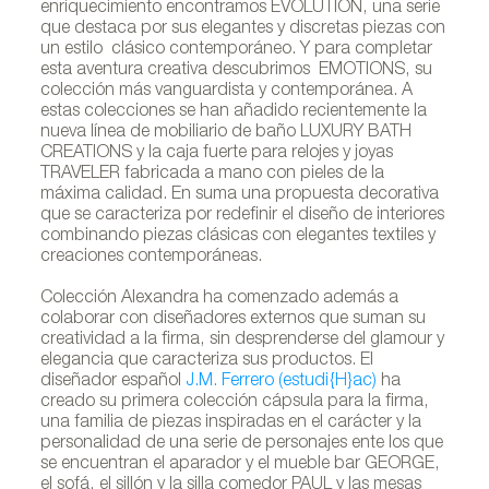
enriquecimiento encontramos EVOLUTION, una serie
que destaca por sus elegantes y discretas piezas con
un estilo clásico contemporáneo. Y para completar
esta aventura creativa descubrimos EMOTIONS, su
colección más vanguardista y contemporánea. A
estas colecciones se han añadido recientemente la
nueva línea de mobiliario de baño LUXURY BATH
CREATIONS y la caja fuerte para relojes y joyas
TRAVELER fabricada a mano con pieles de la
máxima calidad. En suma una propuesta decorativa
que se caracteriza por redefinir el diseño de interiores
combinando piezas clásicas con elegantes textiles y
creaciones contemporáneas.
Colección Alexandra ha comenzado además a
colaborar con diseñadores externos que suman su
creatividad a la firma, sin desprenderse del glamour y
elegancia que caracteriza sus productos. El
diseñador español
J.M. Ferrero (estudi{H}ac)
ha
creado su primera colección cápsula para la firma,
una familia de piezas inspiradas en el carácter y la
personalidad de una serie de personajes ente los que
se encuentran el aparador y el mueble bar GEORGE,
el sofá, el sillón y la silla comedor PAUL y las mesas