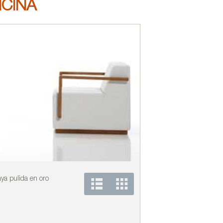
ICINA
ya pulida en oro
Butaca en haya maciza 
negro de Tecni Nova