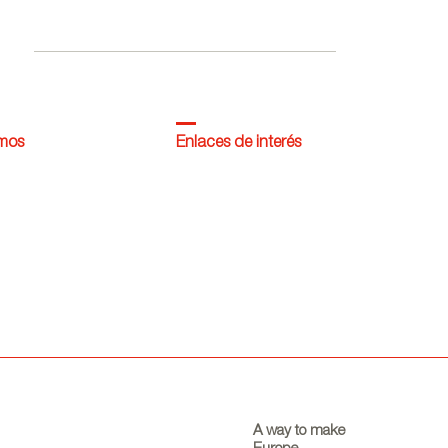
dentro de la campaña
Where Talent Ignites
omos
Enlaces de interés
A way to make