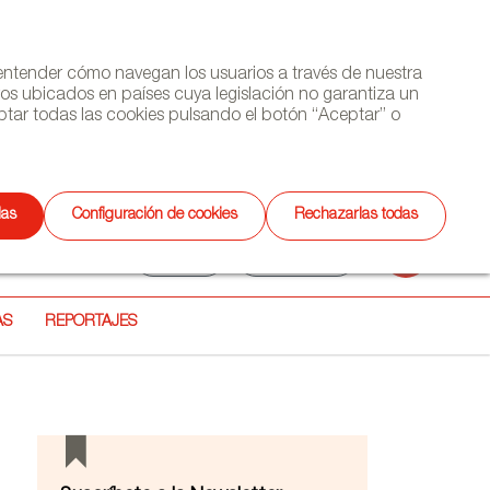
y entender cómo navegan los usuarios a través de nuestra
ros ubicados en países cuya legislación no garantiza un
tar todas las cookies pulsando el botón “Aceptar” o
(+34) 913 497 100 |
das
Configuración de cookies
Rechazarlas todas
Selecciona
ETTER
AGENDA
CONTACTO
Buscar
idioma
AS
REPORTAJES