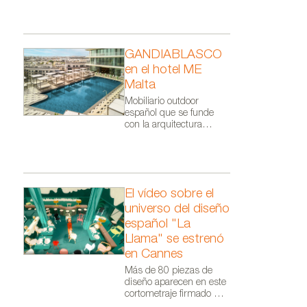
GANDIABLASCO
en el hotel ME
ida en oro
Butaca en haya maciza tapizad
Malta
envejecido y negro de Tecni No
Mobiliario outdoor
español que se funde
con la arquitectura
orgánica de Zaha Hadid
Architects.
El vídeo sobre el
universo del diseño
español "La
Llama" se estrenó
en Cannes
Más de 80 piezas de
diseño aparecen en este
cortometraje firmado por
Audiovisual From Spain